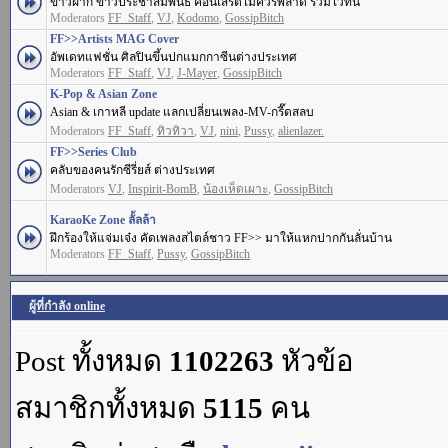
ข่าวฝาก ข่าวประชาสัมพันธ์ คอนเสิร์ตไม่ควรพลาด รวมไว้ที่นี่
Moderators
FF_Staff
,
VJ
,
Kodomo
,
GossipBitch
FF>>Artists MAG Cover
อัพเดทแฟชั่น ศิลปินขึ้นปกแมกกาซีนต่างประเทศ
Moderators
FF_Staff
,
VJ
,
J-Mayer
,
GossipBitch
K-Pop & Asian Zone
Asian & เกาหลี update แลกเปลี่ยนเพลง-MV-กรี๊ดสลบ
Moderators
FF_Staff
,
ทิวทิวา
,
VJ
,
nini
,
Pussy
,
alienlazer.
FF>>Series Club
คลับของคนรักซีรี่ยส์ ต่างประเทศ
Moderators
VJ
,
Inspirit-BomB
,
น้องเห็ดเผาะ
,
GossipBitch
KaraoKe Zone ลั้ลล้า
ฝึกร้องให้แจ่มเจ๋ง คัดเพลงสไตล์ชาว FF>> มาให้แหกปากกันลั่นบ้าน
Moderators
FF_Staff
,
Pussy
,
GossipBitch
ผู้ที่กำลัง online
Post ทั้งหมด
1102263
หัวข้อ
สมาชิกทั้งหมด
5115
คน