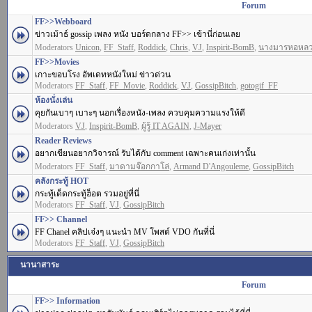
Forum
FF>>Webboard
ข่าวเม้าธ์ gossip เพลง หนัง บอร์ดกลาง FF>> เข้านี่ก่อนเลย
Moderators
Unicon
,
FF_Staff
,
Roddick
,
Chris
,
VJ
,
Inspirit-BomB
,
นางมารหอหล
FF>>Movies
เกาะขอบโรง อัพเดทหนังใหม่ ข่าวด่วน
Moderators
FF_Staff
,
FF_Movie
,
Roddick
,
VJ
,
GossipBitch
,
gotogif_FF
ห้องนั่งเล่น
คุยกันเบาๆ เบาะๆ นอกเรื่องหนัง-เพลง ควบคุมความแรงให้ดี
Moderators
VJ
,
Inspirit-BomB
,
ผู้รู้ IT AGAIN
,
J-Mayer
Reader Reviews
อยากเขียนอยากวิจารณ์ รับได้กับ comment เฉพาะคนเก่งเท่านั้น
Moderators
FF_Staff
,
มาดามจ๊อกกาโล่
,
Armand D'Angouleme
,
GossipBitch
คลังกระทู้ HOT
กระทู้เด็ดกระทู้ฮ็อต รวมอยู่ที่นี่
Moderators
FF_Staff
,
VJ
,
GossipBitch
FF>> Channel
FF Chanel คลิปเจ๋งๆ แนะนำ MV โพสต์ VDO กันที่นี่
Moderators
FF_Staff
,
VJ
,
GossipBitch
นานาสาระ
Forum
FF>> Information