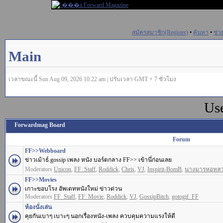
สมัครสมาชิก(Register)
•
ค้นหา
•
ช่ว
Main
เวลาขณะนี้ Sun Aug 09, 2026 10:22 am | ปรับเวลา GMT + 7 ชั่วโมง
Us
Forwardmag Board
Forum
FF>>Webboard
ข่าวเม้าธ์ gossip เพลง หนัง บอร์ดกลาง FF>> เข้านี่ก่อนเลย
Moderators
Unicon
,
FF_Staff
,
Roddick
,
Chris
,
VJ
,
Inspirit-BomB
,
นางมารหอหล
FF>>Movies
เกาะขอบโรง อัพเดทหนังใหม่ ข่าวด่วน
Moderators
FF_Staff
,
FF_Movie
,
Roddick
,
VJ
,
GossipBitch
,
gotogif_FF
ห้องนั่งเล่น
คุยกันเบาๆ เบาะๆ นอกเรื่องหนัง-เพลง ควบคุมความแรงให้ดี