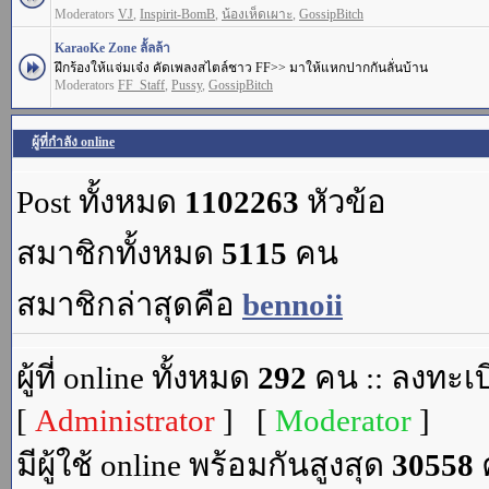
Moderators
VJ
,
Inspirit-BomB
,
น้องเห็ดเผาะ
,
GossipBitch
KaraoKe Zone ลั้ลล้า
ฝึกร้องให้แจ่มเจ๋ง คัดเพลงสไตล์ชาว FF>> มาให้แหกปากกันลั่นบ้าน
Moderators
FF_Staff
,
Pussy
,
GossipBitch
ผู้ที่กำลัง online
Post ทั้งหมด
1102263
หัวข้อ
สมาชิกทั้งหมด
5115
คน
สมาชิกล่าสุดคือ
bennoii
ผู้ที่ online ทั้งหมด
292
คน :: ลงทะเบ
[
Administrator
] [
Moderator
]
มีผู้ใช้ online พร้อมกันสูงสุด
30558
ค