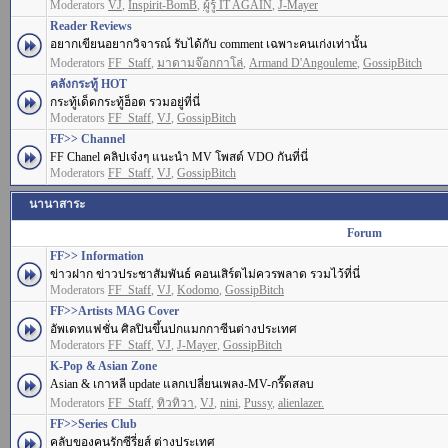
Moderators
VJ
,
Inspirit-BomB
,
ผู้รู้ IT AGAIN
,
J-Mayer
Reader Reviews
อยากเขียนอยากวิจารณ์ รับได้กับ comment เฉพาะคนเก่งเท่านั้น
Moderators
FF_Staff
,
มาดามจ๊อกกาโล่
,
Armand D'Angouleme
,
GossipBitch
คลังกระทู้ HOT
กระทู้เด็ดกระทู้ฮ็อต รวมอยู่ที่นี่
Moderators
FF_Staff
,
VJ
,
GossipBitch
FF>> Channel
FF Chanel คลิปเจ๋งๆ แนะนำ MV โพสต์ VDO กันที่นี่
Moderators
FF_Staff
,
VJ
,
GossipBitch
นานาสาระ
Forum
FF>> Information
ข่าวฝาก ข่าวประชาสัมพันธ์ คอนเสิร์ตไม่ควรพลาด รวมไว้ที่นี่
Moderators
FF_Staff
,
VJ
,
Kodomo
,
GossipBitch
FF>>Artists MAG Cover
อัพเดทแฟชั่น ศิลปินขึ้นปกแมกกาซีนต่างประเทศ
Moderators
FF_Staff
,
VJ
,
J-Mayer
,
GossipBitch
K-Pop & Asian Zone
Asian & เกาหลี update แลกเปลี่ยนเพลง-MV-กรี๊ดสลบ
Moderators
FF_Staff
,
ทิวทิวา
,
VJ
,
nini
,
Pussy
,
alienlazer.
FF>>Series Club
คลับของคนรักซีรี่ยส์ ต่างประเทศ