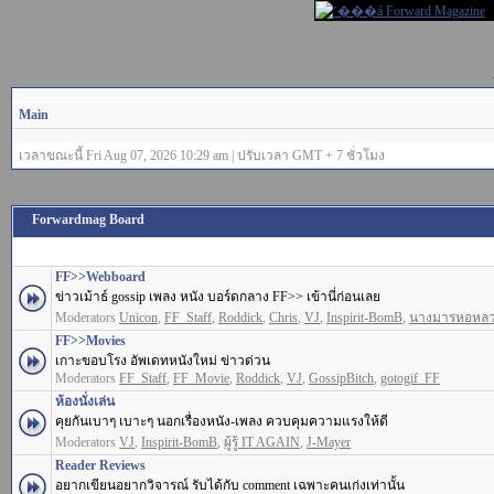
Main
เวลาขณะนี้ Fri Aug 07, 2026 10:29 am | ปรับเวลา GMT + 7 ชั่วโมง
Forwardmag Board
FF>>Webboard
ข่าวเม้าธ์ gossip เพลง หนัง บอร์ดกลาง FF>> เข้านี่ก่อนเลย
Moderators
Unicon
,
FF_Staff
,
Roddick
,
Chris
,
VJ
,
Inspirit-BomB
,
นางมารหอหล
FF>>Movies
เกาะขอบโรง อัพเดทหนังใหม่ ข่าวด่วน
Moderators
FF_Staff
,
FF_Movie
,
Roddick
,
VJ
,
GossipBitch
,
gotogif_FF
ห้องนั่งเล่น
คุยกันเบาๆ เบาะๆ นอกเรื่องหนัง-เพลง ควบคุมความแรงให้ดี
Moderators
VJ
,
Inspirit-BomB
,
ผู้รู้ IT AGAIN
,
J-Mayer
Reader Reviews
อยากเขียนอยากวิจารณ์ รับได้กับ comment เฉพาะคนเก่งเท่านั้น