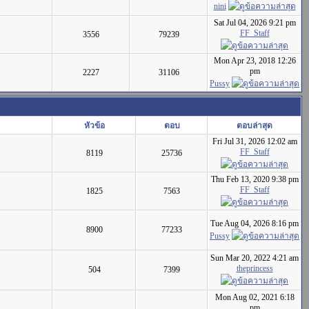
nini
Sat Jul 04, 2026 9:21 pm
FF_Staff
3556
79239
Mon Apr 23, 2018 12:26
pm
2227
31106
Pussy
หัวข้อ
ตอบ
ตอบล่าสุด
Fri Jul 31, 2026 12:02 am
FF_Staff
8119
25736
Thu Feb 13, 2020 9:38 pm
FF_Staff
1825
7563
Tue Aug 04, 2026 8:16 pm
8900
77233
Pussy
Sun Mar 20, 2022 4:21 am
theprincess
504
7399
Mon Aug 02, 2021 6:18
pm