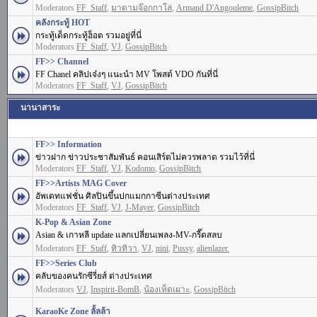
Moderators
FF_Staff
,
มาดามจ๊อกกาโล่
,
Armand D'Angouleme
,
GossipBitch
คลังกระทู้ HOT
กระทู้เด็ดกระทู้ฮ็อต รวมอยู่ที่นี่
Moderators
FF_Staff
,
VJ
,
GossipBitch
FF>> Channel
FF Chanel คลิปเจ๋งๆ แนะนำ MV โพสต์ VDO กันที่นี่
Moderators
FF_Staff
,
VJ
,
GossipBitch
นานาสาระ
FF>> Information
ข่าวฝาก ข่าวประชาสัมพันธ์ คอนเสิร์ตไม่ควรพลาด รวมไว้ที่นี่
Moderators
FF_Staff
,
VJ
,
Kodomo
,
GossipBitch
FF>>Artists MAG Cover
อัพเดทแฟชั่น ศิลปินขึ้นปกแมกกาซีนต่างประเทศ
Moderators
FF_Staff
,
VJ
,
J-Mayer
,
GossipBitch
K-Pop & Asian Zone
Asian & เกาหลี update แลกเปลี่ยนเพลง-MV-กรี๊ดสลบ
Moderators
FF_Staff
,
ทิวทิวา
,
VJ
,
nini
,
Pussy
,
alienlazer.
FF>>Series Club
คลับของคนรักซีรี่ยส์ ต่างประเทศ
Moderators
VJ
,
Inspirit-BomB
,
น้องเห็ดเผาะ
,
GossipBitch
KaraoKe Zone ลั้ลล้า