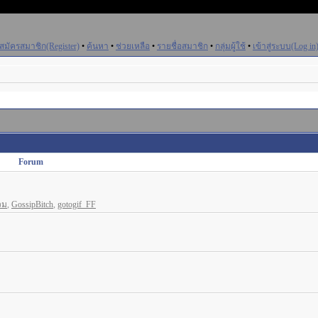
สมัครสมาชิก(Register)
•
ค้นหา
•
ช่วยเหลือ
•
รายชื่อสมาชิก
•
กลุ่มผู้ใช้
•
เข้าสู่ระบบ(Log in
Forum
วม
,
GossipBitch
,
gotogif_FF