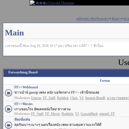
สมัครสมาชิก(Register)
•
ค้นหา
•
ช่ว
Main
เวลาขณะนี้ Mon Aug 10, 2026 10:17 pm | ปรับเวลา GMT + 7 ชั่วโมง
Us
Forwardmag Board
Forum
FF>>Webboard
ข่าวเม้าธ์ gossip เพลง หนัง บอร์ดกลาง FF>> เข้านี่ก่อนเลย
Moderators
Unicon
,
FF_Staff
,
Roddick
,
Chris
,
VJ
,
Inspirit-BomB
,
นางมารหอหล
FF>>Movies
เกาะขอบโรง อัพเดทหนังใหม่ ข่าวด่วน
Moderators
FF_Staff
,
FF_Movie
,
Roddick
,
VJ
,
GossipBitch
,
gotogif_FF
ห้องนั่งเล่น
คุยกันเบาๆ เบาะๆ นอกเรื่องหนัง-เพลง ควบคุมความแรงให้ดี