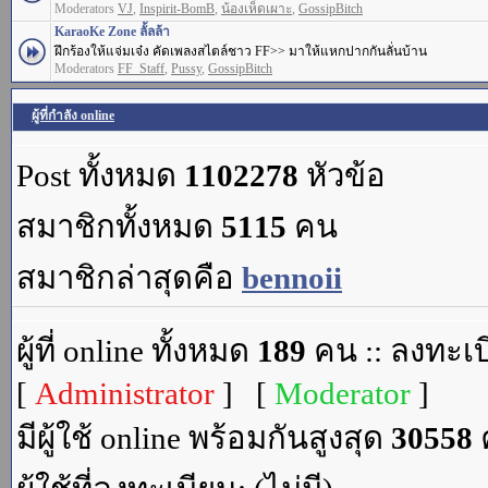
Moderators
VJ
,
Inspirit-BomB
,
น้องเห็ดเผาะ
,
GossipBitch
KaraoKe Zone ลั้ลล้า
ฝึกร้องให้แจ่มเจ๋ง คัดเพลงสไตล์ชาว FF>> มาให้แหกปากกันลั่นบ้าน
Moderators
FF_Staff
,
Pussy
,
GossipBitch
ผู้ที่กำลัง online
Post ทั้งหมด
1102278
หัวข้อ
สมาชิกทั้งหมด
5115
คน
สมาชิกล่าสุดคือ
bennoii
ผู้ที่ online ทั้งหมด
189
คน :: ลงทะเบ
[
Administrator
] [
Moderator
]
มีผู้ใช้ online พร้อมกันสูงสุด
30558
ค