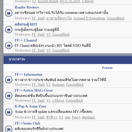
Moderators
VJ
,
Inspirit-BomB
,
ผู้รู้ IT AGAIN
,
J-Mayer
Reader Reviews
อยากเขียนอยากวิจารณ์ รับได้กับ comment เฉพาะคนเก่งเท่านั้น
Moderators
FF_Staff
,
มาดามจ๊อกกาโล่
,
Armand D'Angouleme
,
GossipBitch
คลังกระทู้ HOT
กระทู้เด็ดกระทู้ฮ็อต รวมอยู่ที่นี่
Moderators
FF_Staff
,
VJ
,
GossipBitch
FF>> Channel
FF Chanel คลิปเจ๋งๆ แนะนำ MV โพสต์ VDO กันที่นี่
Moderators
FF_Staff
,
VJ
,
GossipBitch
นานาสาระ
Forum
FF>> Information
ข่าวฝาก ข่าวประชาสัมพันธ์ คอนเสิร์ตไม่ควรพลาด รวมไว้ที่นี่
Moderators
FF_Staff
,
VJ
,
Kodomo
,
GossipBitch
FF>>Artists MAG Cover
อัพเดทแฟชั่น ศิลปินขึ้นปกแมกกาซีนต่างประเทศ
Moderators
FF_Staff
,
VJ
,
J-Mayer
,
GossipBitch
K-Pop & Asian Zone
Asian & เกาหลี update แลกเปลี่ยนเพลง-MV-กรี๊ดสลบ
Moderators
FF_Staff
,
ทิวทิวา
,
VJ
,
nini
,
Pussy
,
alienlazer.
FF>>Series Club
คลับของคนรักซีรี่ยส์ ต่างประเทศ