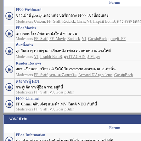
Forum
FF>>Webboard
ข่าวเม้าธ์ gossip เพลง หนัง บอร์ดกลาง FF>> เข้านี่ก่อนเลย
Moderators
Unicon
,
FF_Staff
,
Roddick
,
Chris
,
VJ
,
Inspirit-BomB
,
นางมารหอหล
FF>>Movies
เกาะขอบโรง อัพเดทหนังใหม่ ข่าวด่วน
Moderators
FF_Staff
,
FF_Movie
,
Roddick
,
VJ
,
GossipBitch
,
gotogif_FF
ห้องนั่งเล่น
คุยกันเบาๆ เบาะๆ นอกเรื่องหนัง-เพลง ควบคุมความแรงให้ดี
Moderators
VJ
,
Inspirit-BomB
,
ผู้รู้ IT AGAIN
,
J-Mayer
Reader Reviews
อยากเขียนอยากวิจารณ์ รับได้กับ comment เฉพาะคนเก่งเท่านั้น
Moderators
FF_Staff
,
มาดามจ๊อกกาโล่
,
Armand D'Angouleme
,
GossipBitch
คลังกระทู้ HOT
กระทู้เด็ดกระทู้ฮ็อต รวมอยู่ที่นี่
Moderators
FF_Staff
,
VJ
,
GossipBitch
FF>> Channel
FF Chanel คลิปเจ๋งๆ แนะนำ MV โพสต์ VDO กันที่นี่
Moderators
FF_Staff
,
VJ
,
GossipBitch
นานาสาระ
Forum
FF>> Information
ข่าวฝาก ข่าวประชาสัมพันธ์ คอนเสิร์ตไม่ควรพลาด รวมไว้ที่นี่