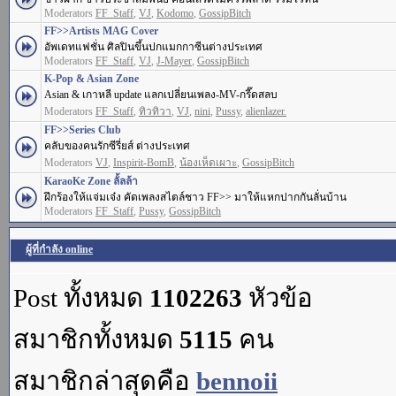
Moderators
FF_Staff
,
VJ
,
Kodomo
,
GossipBitch
FF>>Artists MAG Cover
อัพเดทแฟชั่น ศิลปินขึ้นปกแมกกาซีนต่างประเทศ
Moderators
FF_Staff
,
VJ
,
J-Mayer
,
GossipBitch
K-Pop & Asian Zone
Asian & เกาหลี update แลกเปลี่ยนเพลง-MV-กรี๊ดสลบ
Moderators
FF_Staff
,
ทิวทิวา
,
VJ
,
nini
,
Pussy
,
alienlazer.
FF>>Series Club
คลับของคนรักซีรี่ยส์ ต่างประเทศ
Moderators
VJ
,
Inspirit-BomB
,
น้องเห็ดเผาะ
,
GossipBitch
KaraoKe Zone ลั้ลล้า
ฝึกร้องให้แจ่มเจ๋ง คัดเพลงสไตล์ชาว FF>> มาให้แหกปากกันลั่นบ้าน
Moderators
FF_Staff
,
Pussy
,
GossipBitch
ผู้ที่กำลัง online
Post ทั้งหมด
1102263
หัวข้อ
สมาชิกทั้งหมด
5115
คน
สมาชิกล่าสุดคือ
bennoii