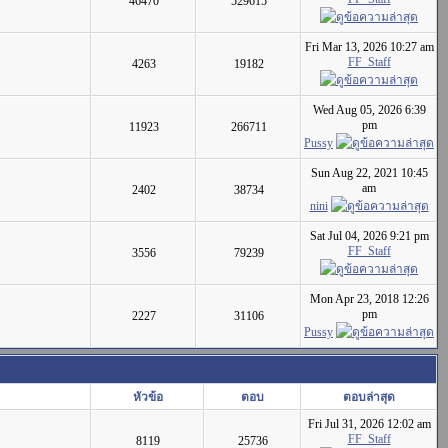
46470
529615
Fri Mar 13, 2026 10:27 am
FF_Staff
4263
19182
Wed Aug 05, 2026 6:39
pm
11923
266711
Pussy
Sun Aug 22, 2021 10:45
am
2402
38734
nini
Sat Jul 04, 2026 9:21 pm
FF_Staff
3556
79239
Mon Apr 23, 2018 12:26
pm
2227
31106
Pussy
หัวข้อ
ตอบ
ตอบล่าสุด
Fri Jul 31, 2026 12:02 am
FF_Staff
8119
25736