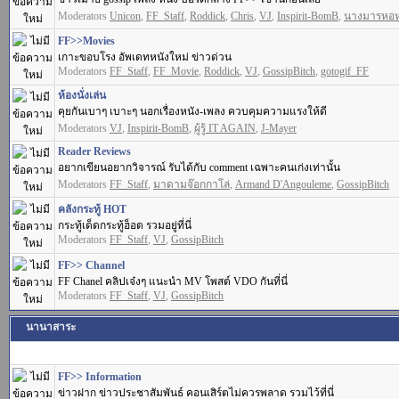
Moderators
Unicon
,
FF_Staff
,
Roddick
,
Chris
,
VJ
,
Inspirit-BomB
,
นางมารหอ
FF>>Movies
เกาะขอบโรง อัพเดทหนังใหม่ ข่าวด่วน
Moderators
FF_Staff
,
FF_Movie
,
Roddick
,
VJ
,
GossipBitch
,
gotogif_FF
ห้องนั่งเล่น
คุยกันเบาๆ เบาะๆ นอกเรื่องหนัง-เพลง ควบคุมความแรงให้ดี
Moderators
VJ
,
Inspirit-BomB
,
ผู้รู้ IT AGAIN
,
J-Mayer
Reader Reviews
อยากเขียนอยากวิจารณ์ รับได้กับ comment เฉพาะคนเก่งเท่านั้น
Moderators
FF_Staff
,
มาดามจ๊อกกาโล่
,
Armand D'Angouleme
,
GossipBitch
คลังกระทู้ HOT
กระทู้เด็ดกระทู้ฮ็อต รวมอยู่ที่นี่
Moderators
FF_Staff
,
VJ
,
GossipBitch
FF>> Channel
FF Chanel คลิปเจ๋งๆ แนะนำ MV โพสต์ VDO กันที่นี่
Moderators
FF_Staff
,
VJ
,
GossipBitch
นานาสาระ
FF>> Information
ข่าวฝาก ข่าวประชาสัมพันธ์ คอนเสิร์ตไม่ควรพลาด รวมไว้ที่นี่