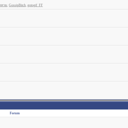
หลวม
,
GossipBitch
,
gotogif_FF
Forum