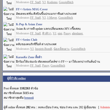
Moderators
FF_Staff
,
VJ
,
Kodomo
,
GossipBitch
FF>>Artists MAG Cover
อัพเดทแฟชั่น ศิลปินขึ้นปกแมกกาซีนต่างประเทศ
Moderators
FF_Staff
,
VJ
,
J-Mayer
,
GossipBitch
K-Pop & Asian Zone
Asian & เกาหลี update แลกเปลี่ยนเพลง-MV-กรี๊ดสลบ
Moderators
FF_Staff
,
ทิวทิวา
,
VJ
,
nini
,
Pussy
,
alienlazer.
FF>>Series Club
คลับของคนรักซีรี่ยส์ ต่างประเทศ
Moderators
VJ
,
Inspirit-BomB
,
น้องเห็ดเผาะ
,
GossipBitch
KaraoKe Zone ลั้ลล้า
ฝึกร้องให้แจ่มเจ๋ง คัดเพลงสไตล์ชาว FF>> มาให้แหกปากกันลั่นบ้าน
Moderators
FF_Staff
,
Pussy
,
GossipBitch
ผู้ที่กำลัง online
Post ทั้งหมด
1102263
หัวข้อ
สมาชิกทั้งหมด
5115
คน
สมาชิกล่าสุดคือ
bennoii
ผู้ที่ online ทั้งหมด
282
คน :: ลงทะเบียน 0 คน, ซ่อน 0 คน และ 282 ผู้เยี่ยมชม [
Administ