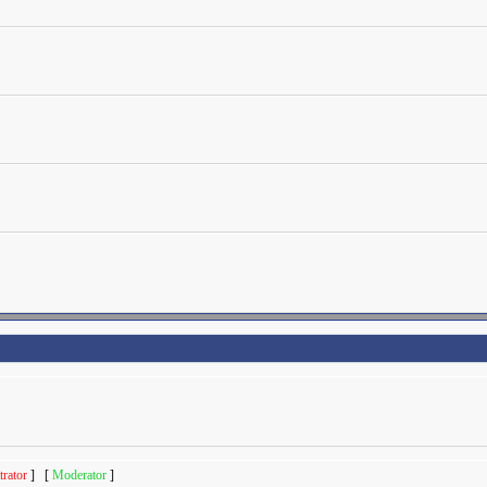
rator
] [
Moderator
]