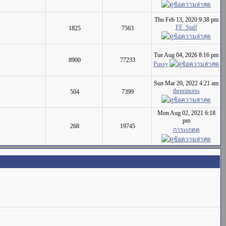
Thu Feb 13, 2020 9:38 pm
FF_Staff
1825
7563
Tue Aug 04, 2026 8:16 pm
8900
77233
Pussy
Sun Mar 20, 2022 4:21 am
theprincess
504
7399
Mon Aug 02, 2021 6:18
pm
268
19745
การะเกดด