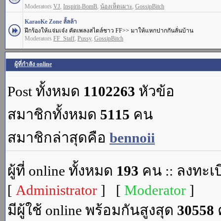
Moderators
VJ
,
Inspirit-BomB
,
น้องเห็ดเผาะ
,
GossipBitch
KaraoKe Zone ลั้ลล้า
ฝึกร้องให้แจ่มเจ๋ง คัดเพลงสไตล์ชาว FF>> มาให้แหกปากกันลั่นบ้าน
Moderators
FF_Staff
,
Pussy
,
GossipBitch
ผู้ที่กำลัง online
Post ทั้งหมด
1102263
หัวข้อ
สมาชิกทั้งหมด
5115
คน
สมาชิกล่าสุดคือ
bennoii
ผู้ที่ online ทั้งหมด
193
คน :: ลงทะเบ
[
Administrator
] [
Moderator
]
มีผู้ใช้ online พร้อมกันสูงสุด
30558
ค