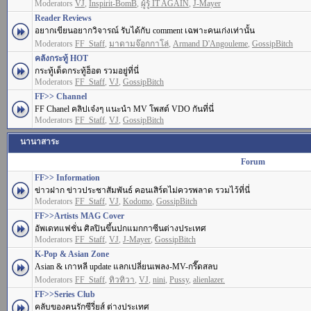
Moderators
VJ
,
Inspirit-BomB
,
ผู้รู้ IT AGAIN
,
J-Mayer
Reader Reviews
อยากเขียนอยากวิจารณ์ รับได้กับ comment เฉพาะคนเก่งเท่านั้น
Moderators
FF_Staff
,
มาดามจ๊อกกาโล่
,
Armand D'Angouleme
,
GossipBitch
คลังกระทู้ HOT
กระทู้เด็ดกระทู้ฮ็อต รวมอยู่ที่นี่
Moderators
FF_Staff
,
VJ
,
GossipBitch
FF>> Channel
FF Chanel คลิปเจ๋งๆ แนะนำ MV โพสต์ VDO กันที่นี่
Moderators
FF_Staff
,
VJ
,
GossipBitch
นานาสาระ
Forum
FF>> Information
ข่าวฝาก ข่าวประชาสัมพันธ์ คอนเสิร์ตไม่ควรพลาด รวมไว้ที่นี่
Moderators
FF_Staff
,
VJ
,
Kodomo
,
GossipBitch
FF>>Artists MAG Cover
อัพเดทแฟชั่น ศิลปินขึ้นปกแมกกาซีนต่างประเทศ
Moderators
FF_Staff
,
VJ
,
J-Mayer
,
GossipBitch
K-Pop & Asian Zone
Asian & เกาหลี update แลกเปลี่ยนเพลง-MV-กรี๊ดสลบ
Moderators
FF_Staff
,
ทิวทิวา
,
VJ
,
nini
,
Pussy
,
alienlazer.
FF>>Series Club
คลับของคนรักซีรี่ยส์ ต่างประเทศ