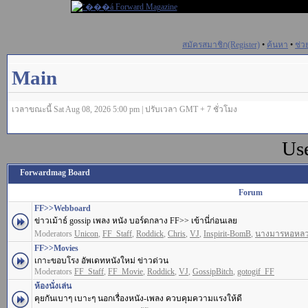
สมัครสมาชิก(Register)
•
ค้นหา
•
ช่ว
Main
เวลาขณะนี้ Sat Aug 08, 2026 5:00 pm | ปรับเวลา GMT + 7 ชั่วโมง
Us
Forwardmag Board
Forum
FF>>Webboard
ข่าวเม้าธ์ gossip เพลง หนัง บอร์ดกลาง FF>> เข้านี่ก่อนเลย
Moderators
Unicon
,
FF_Staff
,
Roddick
,
Chris
,
VJ
,
Inspirit-BomB
,
นางมารหอหล
FF>>Movies
เกาะขอบโรง อัพเดทหนังใหม่ ข่าวด่วน
Moderators
FF_Staff
,
FF_Movie
,
Roddick
,
VJ
,
GossipBitch
,
gotogif_FF
ห้องนั่งเล่น
คุยกันเบาๆ เบาะๆ นอกเรื่องหนัง-เพลง ควบคุมความแรงให้ดี