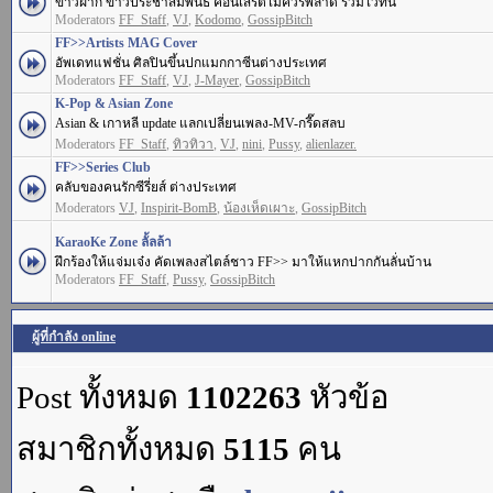
ข่าวฝาก ข่าวประชาสัมพันธ์ คอนเสิร์ตไม่ควรพลาด รวมไว้ที่นี่
Moderators
FF_Staff
,
VJ
,
Kodomo
,
GossipBitch
FF>>Artists MAG Cover
อัพเดทแฟชั่น ศิลปินขึ้นปกแมกกาซีนต่างประเทศ
Moderators
FF_Staff
,
VJ
,
J-Mayer
,
GossipBitch
K-Pop & Asian Zone
Asian & เกาหลี update แลกเปลี่ยนเพลง-MV-กรี๊ดสลบ
Moderators
FF_Staff
,
ทิวทิวา
,
VJ
,
nini
,
Pussy
,
alienlazer.
FF>>Series Club
คลับของคนรักซีรี่ยส์ ต่างประเทศ
Moderators
VJ
,
Inspirit-BomB
,
น้องเห็ดเผาะ
,
GossipBitch
KaraoKe Zone ลั้ลล้า
ฝึกร้องให้แจ่มเจ๋ง คัดเพลงสไตล์ชาว FF>> มาให้แหกปากกันลั่นบ้าน
Moderators
FF_Staff
,
Pussy
,
GossipBitch
ผู้ที่กำลัง online
Post ทั้งหมด
1102263
หัวข้อ
สมาชิกทั้งหมด
5115
คน