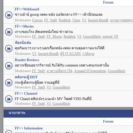
Forum
FF>>Webboard
ข่าวเม้าธ์ gossip เพลง หนัง บอร์ดกลาง FF>> เข้านี่ก่อนเลย
Moderators
Unicon
,
FF_Staff
,
Roddick
,
Chris
,
VJ
,
Inspirit-BomB
,
นางมารหอหล
FF>>Movies
เกาะขอบโรง อัพเดทหนังใหม่ ข่าวด่วน
Moderators
FF_Staff
,
FF_Movie
,
Roddick
,
VJ
,
GossipBitch
,
gotogif_FF
ห้องนั่งเล่น
คุยกันเบาๆ เบาะๆ นอกเรื่องหนัง-เพลง ควบคุมความแรงให้ดี
Moderators
VJ
,
Inspirit-BomB
,
ผู้รู้ IT AGAIN
,
J-Mayer
Reader Reviews
อยากเขียนอยากวิจารณ์ รับได้กับ comment เฉพาะคนเก่งเท่านั้น
Moderators
FF_Staff
,
มาดามจ๊อกกาโล่
,
Armand D'Angouleme
,
GossipBitch
คลังกระทู้ HOT
กระทู้เด็ดกระทู้ฮ็อต รวมอยู่ที่นี่
Moderators
FF_Staff
,
VJ
,
GossipBitch
FF>> Channel
FF Chanel คลิปเจ๋งๆ แนะนำ MV โพสต์ VDO กันที่นี่
Moderators
FF_Staff
,
VJ
,
GossipBitch
นานาสาระ
Forum
FF>> Information