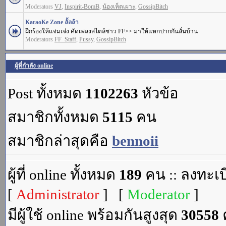
Moderators
VJ
,
Inspirit-BomB
,
น้องเห็ดเผาะ
,
GossipBitch
KaraoKe Zone ลั้ลล้า
ฝึกร้องให้แจ่มเจ๋ง คัดเพลงสไตล์ชาว FF>> มาให้แหกปากกันลั่นบ้าน
Moderators
FF_Staff
,
Pussy
,
GossipBitch
ผู้ที่กำลัง online
Post ทั้งหมด
1102263
หัวข้อ
สมาชิกทั้งหมด
5115
คน
สมาชิกล่าสุดคือ
bennoii
ผู้ที่ online ทั้งหมด
189
คน :: ลงทะเบ
[
Administrator
] [
Moderator
]
มีผู้ใช้ online พร้อมกันสูงสุด
30558
ค