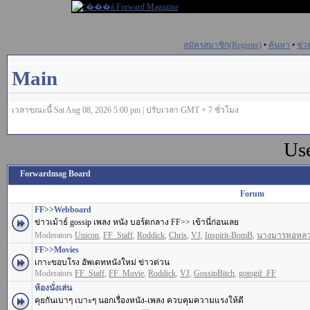
สมัครสมาชิก(Register)
•
ค้นหา
•
ช่ว
Main
เวลาขณะนี้ Sat Aug 08, 2026 5:00 pm | ปรับเวลา GMT + 7 ชั่วโมง
Us
Forwardmag Board
Forum
FF>>Webboard
ข่าวเม้าธ์ gossip เพลง หนัง บอร์ดกลาง FF>> เข้านี่ก่อนเลย
Moderators
Unicon
,
FF_Staff
,
Roddick
,
Chris
,
VJ
,
Inspirit-BomB
,
นางมารหอหล
FF>>Movies
เกาะขอบโรง อัพเดทหนังใหม่ ข่าวด่วน
Moderators
FF_Staff
,
FF_Movie
,
Roddick
,
VJ
,
GossipBitch
,
gotogif_FF
ห้องนั่งเล่น
คุยกันเบาๆ เบาะๆ นอกเรื่องหนัง-เพลง ควบคุมความแรงให้ดี