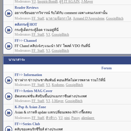
Moderators
VJ
,
Inspirit-BomB
,
ผู้รู้ IT AGAIN
,
J-Mayer
Reader Reviews
อยากเขียนอยากวิจารณ์ รับได้กับ comment เฉพาะคนเก่งเท่านั้น
Moderators
FF_Staff
,
มาดามจ๊อกกาโล่
,
Armand D'Angouleme
,
GossipBitch
คลังกระทู้ HOT
กระทู้เด็ดกระทู้ฮ็อต รวมอยู่ที่นี่
Moderators
FF_Staff
,
VJ
,
GossipBitch
FF>> Channel
FF Chanel คลิปเจ๋งๆ แนะนำ MV โพสต์ VDO กันที่นี่
Moderators
FF_Staff
,
VJ
,
GossipBitch
นานาสาระ
Forum
FF>> Information
ข่าวฝาก ข่าวประชาสัมพันธ์ คอนเสิร์ตไม่ควรพลาด รวมไว้ที่นี่
Moderators
FF_Staff
,
VJ
,
Kodomo
,
GossipBitch
FF>>Artists MAG Cover
อัพเดทแฟชั่น ศิลปินขึ้นปกแมกกาซีนต่างประเทศ
Moderators
FF_Staff
,
VJ
,
J-Mayer
,
GossipBitch
K-Pop & Asian Zone
Asian & เกาหลี update แลกเปลี่ยนเพลง-MV-กรี๊ดสลบ
Moderators
FF_Staff
,
ทิวทิวา
,
VJ
,
nini
,
Pussy
,
alienlazer.
FF>>Series Club
คลับของคนรักซีรี่ยส์ ต่างประเทศ