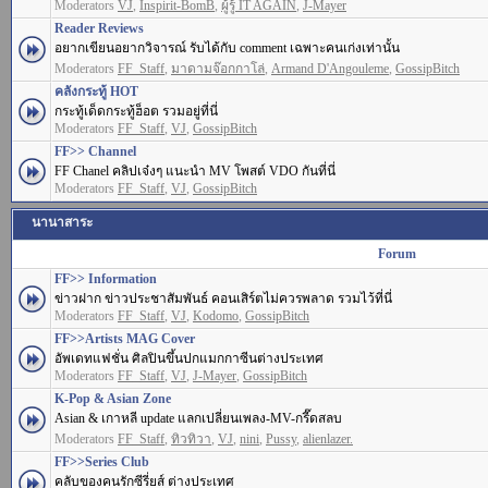
Moderators
VJ
,
Inspirit-BomB
,
ผู้รู้ IT AGAIN
,
J-Mayer
Reader Reviews
อยากเขียนอยากวิจารณ์ รับได้กับ comment เฉพาะคนเก่งเท่านั้น
Moderators
FF_Staff
,
มาดามจ๊อกกาโล่
,
Armand D'Angouleme
,
GossipBitch
คลังกระทู้ HOT
กระทู้เด็ดกระทู้ฮ็อต รวมอยู่ที่นี่
Moderators
FF_Staff
,
VJ
,
GossipBitch
FF>> Channel
FF Chanel คลิปเจ๋งๆ แนะนำ MV โพสต์ VDO กันที่นี่
Moderators
FF_Staff
,
VJ
,
GossipBitch
นานาสาระ
Forum
FF>> Information
ข่าวฝาก ข่าวประชาสัมพันธ์ คอนเสิร์ตไม่ควรพลาด รวมไว้ที่นี่
Moderators
FF_Staff
,
VJ
,
Kodomo
,
GossipBitch
FF>>Artists MAG Cover
อัพเดทแฟชั่น ศิลปินขึ้นปกแมกกาซีนต่างประเทศ
Moderators
FF_Staff
,
VJ
,
J-Mayer
,
GossipBitch
K-Pop & Asian Zone
Asian & เกาหลี update แลกเปลี่ยนเพลง-MV-กรี๊ดสลบ
Moderators
FF_Staff
,
ทิวทิวา
,
VJ
,
nini
,
Pussy
,
alienlazer.
FF>>Series Club
คลับของคนรักซีรี่ยส์ ต่างประเทศ