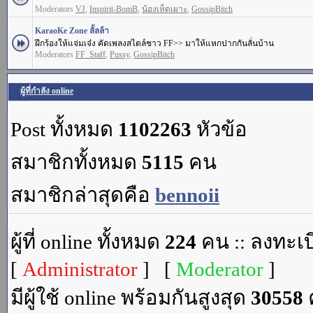
Moderators
VJ
,
Inspirit-BomB
,
น้องเห็ดเผาะ
,
GossipBitch
KaraoKe Zone ลั้ลล้า
ฝึกร้องให้แจ่มเจ๋ง คัดเพลงสไตล์ชาว FF>> มาให้แหกปากกันลั่นบ้าน
Moderators
FF_Staff
,
Pussy
,
GossipBitch
ผู้ที่กำลัง online
Post ทั้งหมด
1102263
หัวข้อ
สมาชิกทั้งหมด
5115
คน
สมาชิกล่าสุดคือ
bennoii
ผู้ที่ online ทั้งหมด
224
คน :: ลงทะเบ
[
Administrator
] [
Moderator
]
มีผู้ใช้ online พร้อมกันสูงสุด
30558
ค