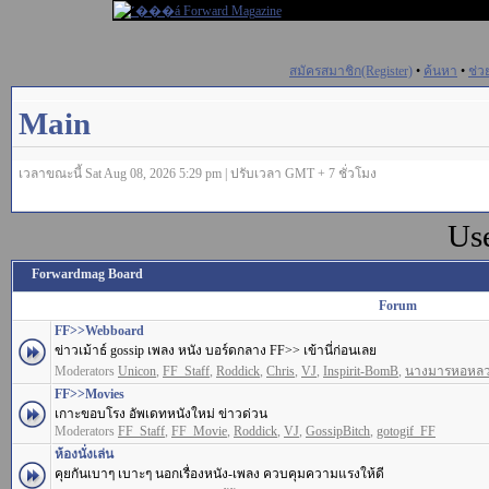
สมัครสมาชิก(Register)
•
ค้นหา
•
ช่ว
Main
เวลาขณะนี้ Sat Aug 08, 2026 5:29 pm | ปรับเวลา GMT + 7 ชั่วโมง
Us
Forwardmag Board
Forum
FF>>Webboard
ข่าวเม้าธ์ gossip เพลง หนัง บอร์ดกลาง FF>> เข้านี่ก่อนเลย
Moderators
Unicon
,
FF_Staff
,
Roddick
,
Chris
,
VJ
,
Inspirit-BomB
,
นางมารหอหล
FF>>Movies
เกาะขอบโรง อัพเดทหนังใหม่ ข่าวด่วน
Moderators
FF_Staff
,
FF_Movie
,
Roddick
,
VJ
,
GossipBitch
,
gotogif_FF
ห้องนั่งเล่น
คุยกันเบาๆ เบาะๆ นอกเรื่องหนัง-เพลง ควบคุมความแรงให้ดี