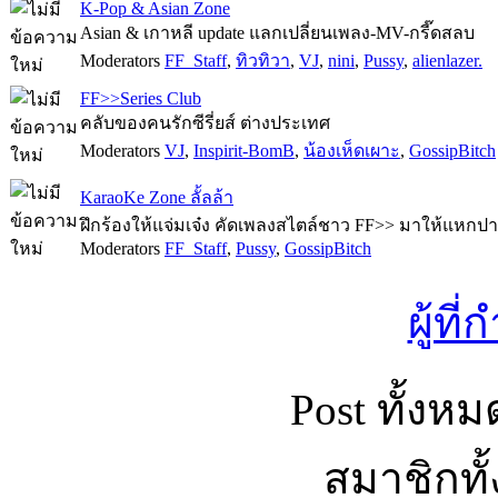
K-Pop & Asian Zone
Asian & เกาหลี update แลกเปลี่ยนเพลง-MV-กรี๊ดสลบ
Moderators
FF_Staff
,
ทิวทิวา
,
VJ
,
nini
,
Pussy
,
alienlazer.
FF>>Series Club
คลับของคนรักซีรี่ยส์ ต่างประเทศ
Moderators
VJ
,
Inspirit-BomB
,
น้องเห็ดเผาะ
,
GossipBitch
KaraoKe Zone ลั้ลล้า
ฝึกร้องให้แจ่มเจ๋ง คัดเพลงสไตล์ชาว FF>> มาให้แหกปา
Moderators
FF_Staff
,
Pussy
,
GossipBitch
ผู้ที
Post ทั้งห
สมาชิกทั