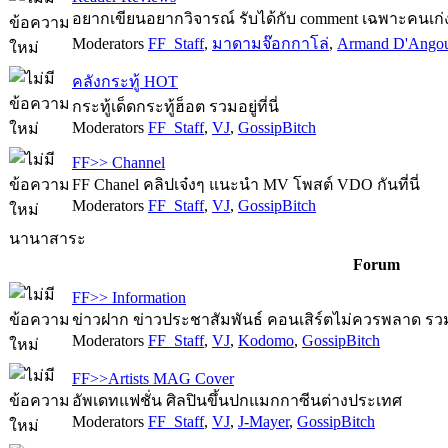
อยากเขียนอยากวิจารณ์ รับได้กับ comment เฉพาะคนเก่งเ
Moderators
FF_Staff
,
มาดามจ๊อกกาโล่
,
Armand D'Ango
คลังกระทู้ HOT
กระทู้เด็ดกระทู้ฮ็อต รวมอยู่ที่นี่
Moderators
FF_Staff
,
VJ
,
GossipBitch
FF>> Channel
FF Chanel คลิปเจ๋งๆ แนะนำ MV โพสต์ VDO กันที่นี่
Moderators
FF_Staff
,
VJ
,
GossipBitch
นานาสาระ
Forum
FF>> Information
ข่าวฝาก ข่าวประชาสัมพันธ์ คอนเสิร์ตไม่ควรพลาด รวมไว
Moderators
FF_Staff
,
VJ
,
Kodomo
,
GossipBitch
FF>>Artists MAG Cover
อัพเดทแฟชั่น ศิลปินขึ้นปกแมกกาซีนต่างประเทศ
Moderators
FF_Staff
,
VJ
,
J-Mayer
,
GossipBitch