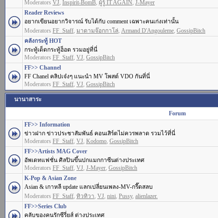
Moderators
VJ
,
Inspirit-BomB
,
ผู้รู้ IT AGAIN
,
J-Mayer
Reader Reviews
อยากเขียนอยากวิจารณ์ รับได้กับ comment เฉพาะคนเก่งเท่านั้น
Moderators
FF_Staff
,
มาดามจ๊อกกาโล่
,
Armand D'Angouleme
,
GossipBitch
คลังกระทู้ HOT
กระทู้เด็ดกระทู้ฮ็อต รวมอยู่ที่นี่
Moderators
FF_Staff
,
VJ
,
GossipBitch
FF>> Channel
FF Chanel คลิปเจ๋งๆ แนะนำ MV โพสต์ VDO กันที่นี่
Moderators
FF_Staff
,
VJ
,
GossipBitch
นานาสาระ
Forum
FF>> Information
ข่าวฝาก ข่าวประชาสัมพันธ์ คอนเสิร์ตไม่ควรพลาด รวมไว้ที่นี่
Moderators
FF_Staff
,
VJ
,
Kodomo
,
GossipBitch
FF>>Artists MAG Cover
อัพเดทแฟชั่น ศิลปินขึ้นปกแมกกาซีนต่างประเทศ
Moderators
FF_Staff
,
VJ
,
J-Mayer
,
GossipBitch
K-Pop & Asian Zone
Asian & เกาหลี update แลกเปลี่ยนเพลง-MV-กรี๊ดสลบ
Moderators
FF_Staff
,
ทิวทิวา
,
VJ
,
nini
,
Pussy
,
alienlazer.
FF>>Series Club
คลับของคนรักซีรี่ยส์ ต่างประเทศ