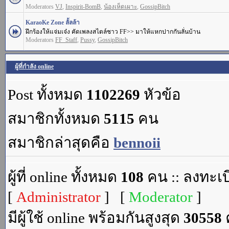
Moderators
VJ
,
Inspirit-BomB
,
น้องเห็ดเผาะ
,
GossipBitch
KaraoKe Zone ลั้ลล้า
ฝึกร้องให้แจ่มเจ๋ง คัดเพลงสไตล์ชาว FF>> มาให้แหกปากกันลั่นบ้าน
Moderators
FF_Staff
,
Pussy
,
GossipBitch
ผู้ที่กำลัง online
Post ทั้งหมด
1102269
หัวข้อ
สมาชิกทั้งหมด
5115
คน
สมาชิกล่าสุดคือ
bennoii
ผู้ที่ online ทั้งหมด
108
คน :: ลงทะเบ
[
Administrator
] [
Moderator
]
มีผู้ใช้ online พร้อมกันสูงสุด
30558
ค