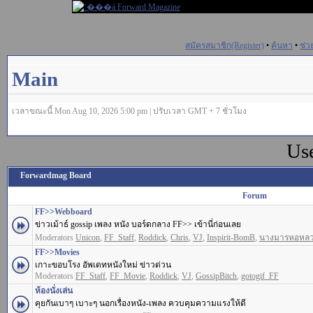
สมัครสมาชิก(Register)
•
ค้นหา
•
ช่ว
Main
เวลาขณะนี้ Mon Aug 10, 2026 5:00 pm | ปรับเวลา GMT + 7 ชั่วโมง
Us
Forwardmag Board
Forum
FF>>Webboard
ข่าวเม้าธ์ gossip เพลง หนัง บอร์ดกลาง FF>> เข้านี่ก่อนเลย
Moderators
Unicon
,
FF_Staff
,
Roddick
,
Chris
,
VJ
,
Inspirit-BomB
,
นางมารหอหล
FF>>Movies
เกาะขอบโรง อัพเดทหนังใหม่ ข่าวด่วน
Moderators
FF_Staff
,
FF_Movie
,
Roddick
,
VJ
,
GossipBitch
,
gotogif_FF
ห้องนั่งเล่น
คุยกันเบาๆ เบาะๆ นอกเรื่องหนัง-เพลง ควบคุมความแรงให้ดี