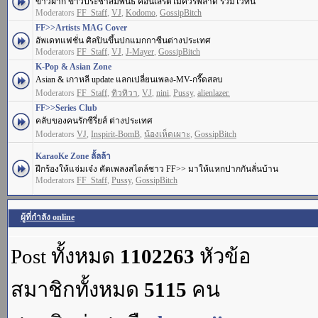
ข่าวฝาก ข่าวประชาสัมพันธ์ คอนเสิร์ตไม่ควรพลาด รวมไว้ที่นี่
Moderators
FF_Staff
,
VJ
,
Kodomo
,
GossipBitch
FF>>Artists MAG Cover
อัพเดทแฟชั่น ศิลปินขึ้นปกแมกกาซีนต่างประเทศ
Moderators
FF_Staff
,
VJ
,
J-Mayer
,
GossipBitch
K-Pop & Asian Zone
Asian & เกาหลี update แลกเปลี่ยนเพลง-MV-กรี๊ดสลบ
Moderators
FF_Staff
,
ทิวทิวา
,
VJ
,
nini
,
Pussy
,
alienlazer.
FF>>Series Club
คลับของคนรักซีรี่ยส์ ต่างประเทศ
Moderators
VJ
,
Inspirit-BomB
,
น้องเห็ดเผาะ
,
GossipBitch
KaraoKe Zone ลั้ลล้า
ฝึกร้องให้แจ่มเจ๋ง คัดเพลงสไตล์ชาว FF>> มาให้แหกปากกันลั่นบ้าน
Moderators
FF_Staff
,
Pussy
,
GossipBitch
ผู้ที่กำลัง online
Post ทั้งหมด
1102263
หัวข้อ
สมาชิกทั้งหมด
5115
คน