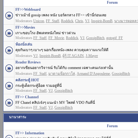
Forum
FF>>Webboard
ข่าวเม้าธ์ gossip เพลง หนัง บอร์ดกลาง FF>> เข้านี่ก่อนเลย
Moderators
Unicon
,
FF_Staff
,
Roddick
,
Chris
,
VJ
,
Inspirit-BomB
,
นางมารหอหล
FF>>Movies
เกาะขอบโรง อัพเดทหนังใหม่ ข่าวด่วน
Moderators
FF_Staff
,
FF_Movie
,
Roddick
,
VJ
,
GossipBitch
,
gotogif_FF
ห้องนั่งเล่น
คุยกันเบาๆ เบาะๆ นอกเรื่องหนัง-เพลง ควบคุมความแรงให้ดี
Moderators
VJ
,
Inspirit-BomB
,
ผู้รู้ IT AGAIN
,
J-Mayer
Reader Reviews
อยากเขียนอยากวิจารณ์ รับได้กับ comment เฉพาะคนเก่งเท่านั้น
Moderators
FF_Staff
,
มาดามจ๊อกกาโล่
,
Armand D'Angouleme
,
GossipBitch
คลังกระทู้ HOT
กระทู้เด็ดกระทู้ฮ็อต รวมอยู่ที่นี่
Moderators
FF_Staff
,
VJ
,
GossipBitch
FF>> Channel
FF Chanel คลิปเจ๋งๆ แนะนำ MV โพสต์ VDO กันที่นี่
Moderators
FF_Staff
,
VJ
,
GossipBitch
นานาสาระ
Forum
FF>> Information