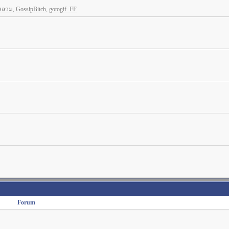
หลวม
,
GossipBitch
,
gotogif_FF
Forum