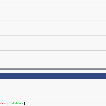
rator
] [
Moderator
]