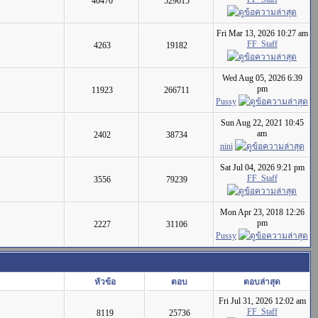
46470
529615
Fri Mar 13, 2026 10:27 am
FF_Staff
4263
19182
Wed Aug 05, 2026 6:39
pm
11923
266711
Pussy
Sun Aug 22, 2021 10:45
am
2402
38734
nini
Sat Jul 04, 2026 9:21 pm
FF_Staff
3556
79239
Mon Apr 23, 2018 12:26
pm
2227
31106
Pussy
หัวข้อ
ตอบ
ตอบล่าสุด
Fri Jul 31, 2026 12:02 am
FF_Staff
8119
25736