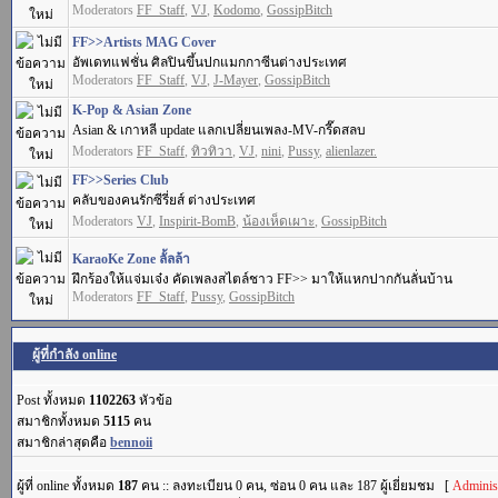
Moderators
FF_Staff
,
VJ
,
Kodomo
,
GossipBitch
FF>>Artists MAG Cover
อัพเดทแฟชั่น ศิลปินขึ้นปกแมกกาซีนต่างประเทศ
Moderators
FF_Staff
,
VJ
,
J-Mayer
,
GossipBitch
K-Pop & Asian Zone
Asian & เกาหลี update แลกเปลี่ยนเพลง-MV-กรี๊ดสลบ
Moderators
FF_Staff
,
ทิวทิวา
,
VJ
,
nini
,
Pussy
,
alienlazer.
FF>>Series Club
คลับของคนรักซีรี่ยส์ ต่างประเทศ
Moderators
VJ
,
Inspirit-BomB
,
น้องเห็ดเผาะ
,
GossipBitch
KaraoKe Zone ลั้ลล้า
ฝึกร้องให้แจ่มเจ๋ง คัดเพลงสไตล์ชาว FF>> มาให้แหกปากกันลั่นบ้าน
Moderators
FF_Staff
,
Pussy
,
GossipBitch
ผู้ที่กำลัง online
Post ทั้งหมด
1102263
หัวข้อ
สมาชิกทั้งหมด
5115
คน
สมาชิกล่าสุดคือ
bennoii
ผู้ที่ online ทั้งหมด
187
คน :: ลงทะเบียน 0 คน, ซ่อน 0 คน และ 187 ผู้เยี่ยมชม [
Administ