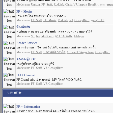
Moderators
Unicon
,
FF_Staff
,
Roddick
,
Chris
,
VJ
,
Inspirit-BomB
,
นางมารหอ
FF>>Movies
เกาะขอบโรง อัพเดทหนังใหม่ ข่าวด่วน
Moderators
FF_Staff
,
FF_Movie
,
Roddick
,
VJ
,
GossipBitch
,
gotogif_FF
ห้องนั่งเล่น
คุยกันเบาๆ เบาะๆ นอกเรื่องหนัง-เพลง ควบคุมความแรงให้ดี
Moderators
VJ
,
Inspirit-BomB
,
ผู้รู้ IT AGAIN
,
J-Mayer
Reader Reviews
อยากเขียนอยากวิจารณ์ รับได้กับ comment เฉพาะคนเก่งเท่านั้น
Moderators
FF_Staff
,
มาดามจ๊อกกาโล่
,
Armand D'Angouleme
,
GossipBitch
คลังกระทู้ HOT
กระทู้เด็ดกระทู้ฮ็อต รวมอยู่ที่นี่
Moderators
FF_Staff
,
VJ
,
GossipBitch
FF>> Channel
FF Chanel คลิปเจ๋งๆ แนะนำ MV โพสต์ VDO กันที่นี่
Moderators
FF_Staff
,
VJ
,
GossipBitch
นานาสาระ
FF>> Information
ข่าวฝาก ข่าวประชาสัมพันธ์ คอนเสิร์ตไม่ควรพลาด รวมไว้ที่นี่