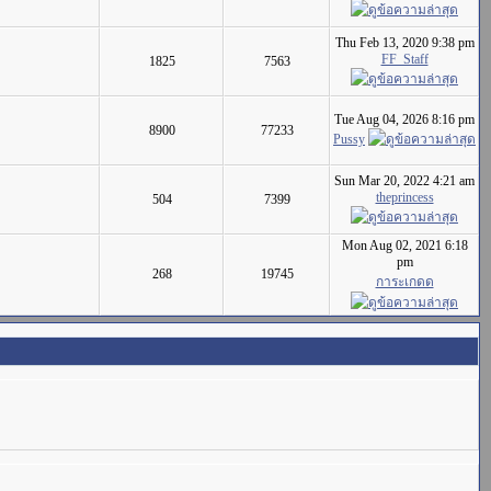
Thu Feb 13, 2020 9:38 pm
FF_Staff
1825
7563
Tue Aug 04, 2026 8:16 pm
8900
77233
Pussy
Sun Mar 20, 2022 4:21 am
theprincess
504
7399
Mon Aug 02, 2021 6:18
pm
268
19745
การะเกดด