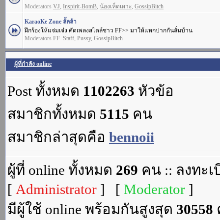
Moderators
VJ
,
Inspirit-BomB
,
น้องเห็ดเผาะ
,
GossipBitch
KaraoKe Zone ลั้ลล้า
ฝึกร้องให้แจ่มเจ๋ง คัดเพลงสไตล์ชาว FF>> มาให้แหกปากกันลั่นบ้าน
Moderators
FF_Staff
,
Pussy
,
GossipBitch
ผู้ที่กำลัง online
Post ทั้งหมด
1102263
หัวข้อ
สมาชิกทั้งหมด
5115
คน
สมาชิกล่าสุดคือ
bennoii
ผู้ที่ online ทั้งหมด
269
คน :: ลงทะเบ
[
Administrator
] [
Moderator
]
มีผู้ใช้ online พร้อมกันสูงสุด
30558
ค