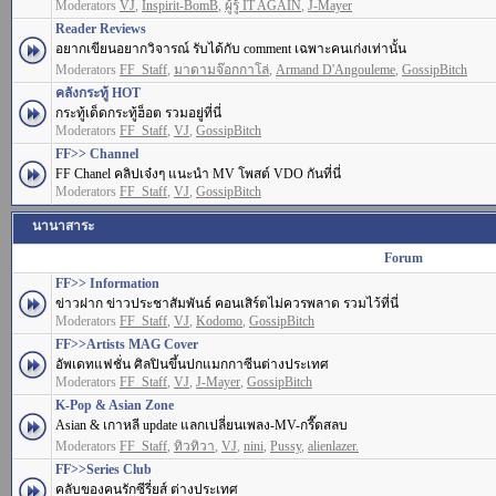
Moderators
VJ
,
Inspirit-BomB
,
ผู้รู้ IT AGAIN
,
J-Mayer
Reader Reviews
อยากเขียนอยากวิจารณ์ รับได้กับ comment เฉพาะคนเก่งเท่านั้น
Moderators
FF_Staff
,
มาดามจ๊อกกาโล่
,
Armand D'Angouleme
,
GossipBitch
คลังกระทู้ HOT
กระทู้เด็ดกระทู้ฮ็อต รวมอยู่ที่นี่
Moderators
FF_Staff
,
VJ
,
GossipBitch
FF>> Channel
FF Chanel คลิปเจ๋งๆ แนะนำ MV โพสต์ VDO กันที่นี่
Moderators
FF_Staff
,
VJ
,
GossipBitch
นานาสาระ
Forum
FF>> Information
ข่าวฝาก ข่าวประชาสัมพันธ์ คอนเสิร์ตไม่ควรพลาด รวมไว้ที่นี่
Moderators
FF_Staff
,
VJ
,
Kodomo
,
GossipBitch
FF>>Artists MAG Cover
อัพเดทแฟชั่น ศิลปินขึ้นปกแมกกาซีนต่างประเทศ
Moderators
FF_Staff
,
VJ
,
J-Mayer
,
GossipBitch
K-Pop & Asian Zone
Asian & เกาหลี update แลกเปลี่ยนเพลง-MV-กรี๊ดสลบ
Moderators
FF_Staff
,
ทิวทิวา
,
VJ
,
nini
,
Pussy
,
alienlazer.
FF>>Series Club
คลับของคนรักซีรี่ยส์ ต่างประเทศ