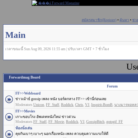
สมัครสมาชิก(Register)
•
ค้นหา
•
ช่ว
Main
เวลาขณะนี้ Sun Aug 09, 2026 11:55 am | ปรับเวลา GMT + 7 ชั่วโมง
Us
Forwardmag Board
Forum
FF>>Webboard
ข่าวเม้าธ์ gossip เพลง หนัง บอร์ดกลาง FF>> เข้านี่ก่อนเลย
Moderators
Unicon
,
FF_Staff
,
Roddick
,
Chris
,
VJ
,
Inspirit-BomB
,
นางมารหอหล
FF>>Movies
เกาะขอบโรง อัพเดทหนังใหม่ ข่าวด่วน
Moderators
FF_Staff
,
FF_Movie
,
Roddick
,
VJ
,
GossipBitch
,
gotogif_FF
ห้องนั่งเล่น
คุยกันเบาๆ เบาะๆ นอกเรื่องหนัง-เพลง ควบคุมความแรงให้ดี