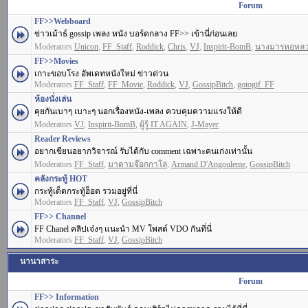
Forum
FF>>Webboard
ข่าวเม้าธ์ gossip เพลง หนัง บอร์ดกลาง FF>> เข้านี่ก่อนเลย
Moderators
Unicon
,
FF_Staff
,
Roddick
,
Chris
,
VJ
,
Inspirit-BomB
,
นางมารหอหล
FF>>Movies
เกาะขอบโรง อัพเดทหนังใหม่ ข่าวด่วน
Moderators
FF_Staff
,
FF_Movie
,
Roddick
,
VJ
,
GossipBitch
,
gotogif_FF
ห้องนั่งเล่น
คุยกันเบาๆ เบาะๆ นอกเรื่องหนัง-เพลง ควบคุมความแรงให้ดี
Moderators
VJ
,
Inspirit-BomB
,
ผู้รู้ IT AGAIN
,
J-Mayer
Reader Reviews
อยากเขียนอยากวิจารณ์ รับได้กับ comment เฉพาะคนเก่งเท่านั้น
Moderators
FF_Staff
,
มาดามจ๊อกกาโล่
,
Armand D'Angouleme
,
GossipBitch
คลังกระทู้ HOT
กระทู้เด็ดกระทู้ฮ็อต รวมอยู่ที่นี่
Moderators
FF_Staff
,
VJ
,
GossipBitch
FF>> Channel
FF Chanel คลิปเจ๋งๆ แนะนำ MV โพสต์ VDO กันที่นี่
Moderators
FF_Staff
,
VJ
,
GossipBitch
นานาสาระ
Forum
FF>> Information