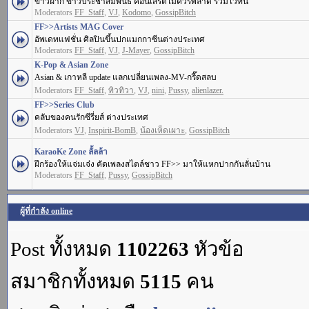
ข่าวฝาก ข่าวประชาสัมพันธ์ คอนเสิร์ตไม่ควรพลาด รวมไว้ที่นี่
Moderators
FF_Staff
,
VJ
,
Kodomo
,
GossipBitch
FF>>Artists MAG Cover
อัพเดทแฟชั่น ศิลปินขึ้นปกแมกกาซีนต่างประเทศ
Moderators
FF_Staff
,
VJ
,
J-Mayer
,
GossipBitch
K-Pop & Asian Zone
Asian & เกาหลี update แลกเปลี่ยนเพลง-MV-กรี๊ดสลบ
Moderators
FF_Staff
,
ทิวทิวา
,
VJ
,
nini
,
Pussy
,
alienlazer.
FF>>Series Club
คลับของคนรักซีรี่ยส์ ต่างประเทศ
Moderators
VJ
,
Inspirit-BomB
,
น้องเห็ดเผาะ
,
GossipBitch
KaraoKe Zone ลั้ลล้า
ฝึกร้องให้แจ่มเจ๋ง คัดเพลงสไตล์ชาว FF>> มาให้แหกปากกันลั่นบ้าน
Moderators
FF_Staff
,
Pussy
,
GossipBitch
ผู้ที่กำลัง online
Post ทั้งหมด
1102263
หัวข้อ
สมาชิกทั้งหมด
5115
คน