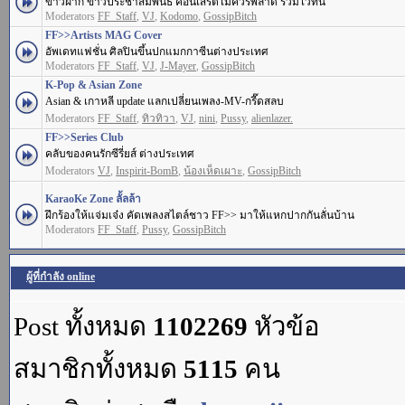
ข่าวฝาก ข่าวประชาสัมพันธ์ คอนเสิร์ตไม่ควรพลาด รวมไว้ที่นี่
Moderators
FF_Staff
,
VJ
,
Kodomo
,
GossipBitch
FF>>Artists MAG Cover
อัพเดทแฟชั่น ศิลปินขึ้นปกแมกกาซีนต่างประเทศ
Moderators
FF_Staff
,
VJ
,
J-Mayer
,
GossipBitch
K-Pop & Asian Zone
Asian & เกาหลี update แลกเปลี่ยนเพลง-MV-กรี๊ดสลบ
Moderators
FF_Staff
,
ทิวทิวา
,
VJ
,
nini
,
Pussy
,
alienlazer.
FF>>Series Club
คลับของคนรักซีรี่ยส์ ต่างประเทศ
Moderators
VJ
,
Inspirit-BomB
,
น้องเห็ดเผาะ
,
GossipBitch
KaraoKe Zone ลั้ลล้า
ฝึกร้องให้แจ่มเจ๋ง คัดเพลงสไตล์ชาว FF>> มาให้แหกปากกันลั่นบ้าน
Moderators
FF_Staff
,
Pussy
,
GossipBitch
ผู้ที่กำลัง online
Post ทั้งหมด
1102269
หัวข้อ
สมาชิกทั้งหมด
5115
คน