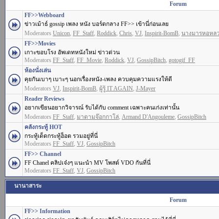
Forum
FF>>Webboard
ข่าวเม้าธ์ gossip เพลง หนัง บอร์ดกลาง FF>> เข้านี่ก่อนเลย
Moderators
Unicon
,
FF_Staff
,
Roddick
,
Chris
,
VJ
,
Inspirit-BomB
,
นางมารหอหล
FF>>Movies
เกาะขอบโรง อัพเดทหนังใหม่ ข่าวด่วน
Moderators
FF_Staff
,
FF_Movie
,
Roddick
,
VJ
,
GossipBitch
,
gotogif_FF
ห้องนั่งเล่น
คุยกันเบาๆ เบาะๆ นอกเรื่องหนัง-เพลง ควบคุมความแรงให้ดี
Moderators
VJ
,
Inspirit-BomB
,
ผู้รู้ IT AGAIN
,
J-Mayer
Reader Reviews
อยากเขียนอยากวิจารณ์ รับได้กับ comment เฉพาะคนเก่งเท่านั้น
Moderators
FF_Staff
,
มาดามจ๊อกกาโล่
,
Armand D'Angouleme
,
GossipBitch
คลังกระทู้ HOT
กระทู้เด็ดกระทู้ฮ็อต รวมอยู่ที่นี่
Moderators
FF_Staff
,
VJ
,
GossipBitch
FF>> Channel
FF Chanel คลิปเจ๋งๆ แนะนำ MV โพสต์ VDO กันที่นี่
Moderators
FF_Staff
,
VJ
,
GossipBitch
นานาสาระ
Forum
FF>> Information