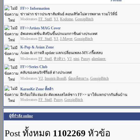
Forum
FF>> Information
ข่าวฝาก ข่าวประชาสัมพันธ์ คอนเสิร์ตไม่ควรพลาด รวมไว้ที่นี่
Moderators
FF_Staff
,
VJ
,
Kodomo
,
GossipBitch
FF>>Artists MAG Cover
อัพเดทแฟชั่น ศิลปินขึ้นปกแมกกาซีนต่างประเทศ
Moderators
FF_Staff
,
VJ
,
J-Mayer
,
GossipBitch
K-Pop & Asian Zone
Asian & เกาหลี update แลกเปลี่ยนเพลง-MV-กรี๊ดสลบ
Moderators
FF_Staff
,
ทิวทิวา
,
VJ
,
nini
,
Pussy
,
alienlazer.
FF>>Series Club
คลับของคนรักซีรี่ยส์ ต่างประเทศ
Moderators
VJ
,
Inspirit-BomB
,
น้องเห็ดเผาะ
,
GossipBitch
KaraoKe Zone ลั้ลล้า
ฝึกร้องให้แจ่มเจ๋ง คัดเพลงสไตล์ชาว FF>> มาให้แหกปากกันลั่นบ้าน
Moderators
FF_Staff
,
Pussy
,
GossipBitch
ผู้ที่กำลัง online
Post ทั้งหมด
1102269
หัวข้อ