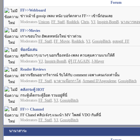
Forum
FF>>Webboard
ข่าวเม้าธ์ gossip เพลง หนัง บอร์ดกลาง FF>> เข้านี่ก่อนเลย
Moderators
Unicon
,
FF_Staff
,
Roddick
,
Chris
,
VJ
,
Inspirit-BomB
,
นางมารหอ
FF>>Movies
เกาะขอบโรง อัพเดทหนังใหม่ ข่าวด่วน
Moderators
FF_Staff
,
FF_Movie
,
Roddick
,
VJ
,
GossipBitch
,
gotogif_FF
ห้องนั่งเล่น
คุยกันเบาๆ เบาะๆ นอกเรื่องหนัง-เพลง ควบคุมความแรงให้ดี
Moderators
VJ
,
Inspirit-BomB
,
ผู้รู้ IT AGAIN
,
J-Mayer
Reader Reviews
อยากเขียนอยากวิจารณ์ รับได้กับ comment เฉพาะคนเก่งเท่านั้น
Moderators
FF_Staff
,
มาดามจ๊อกกาโล่
,
Armand D'Angouleme
,
GossipBitch
คลังกระทู้ HOT
กระทู้เด็ดกระทู้ฮ็อต รวมอยู่ที่นี่
Moderators
FF_Staff
,
VJ
,
GossipBitch
FF>> Channel
FF Chanel คลิปเจ๋งๆ แนะนำ MV โพสต์ VDO กันที่นี่
Moderators
FF_Staff
,
VJ
,
GossipBitch
นานาสาระ