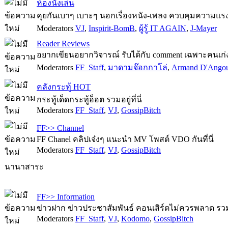
ห้องนั่งเล่น
คุยกันเบาๆ เบาะๆ นอกเรื่องหนัง-เพลง ควบคุมความแรง
Moderators
VJ
,
Inspirit-BomB
,
ผู้รู้ IT AGAIN
,
J-Mayer
Reader Reviews
อยากเขียนอยากวิจารณ์ รับได้กับ comment เฉพาะคนเก่งเ
Moderators
FF_Staff
,
มาดามจ๊อกกาโล่
,
Armand D'Ango
คลังกระทู้ HOT
กระทู้เด็ดกระทู้ฮ็อต รวมอยู่ที่นี่
Moderators
FF_Staff
,
VJ
,
GossipBitch
FF>> Channel
FF Chanel คลิปเจ๋งๆ แนะนำ MV โพสต์ VDO กันที่นี่
Moderators
FF_Staff
,
VJ
,
GossipBitch
นานาสาระ
FF>> Information
ข่าวฝาก ข่าวประชาสัมพันธ์ คอนเสิร์ตไม่ควรพลาด รวมไว
Moderators
FF_Staff
,
VJ
,
Kodomo
,
GossipBitch