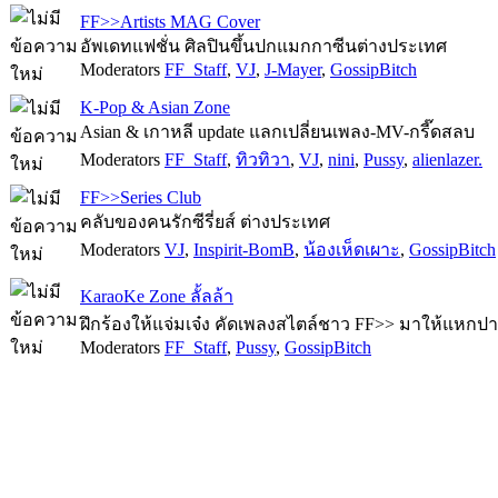
FF>>Artists MAG Cover
อัพเดทแฟชั่น ศิลปินขึ้นปกแมกกาซีนต่างประเทศ
Moderators
FF_Staff
,
VJ
,
J-Mayer
,
GossipBitch
K-Pop & Asian Zone
Asian & เกาหลี update แลกเปลี่ยนเพลง-MV-กรี๊ดสลบ
Moderators
FF_Staff
,
ทิวทิวา
,
VJ
,
nini
,
Pussy
,
alienlazer.
FF>>Series Club
คลับของคนรักซีรี่ยส์ ต่างประเทศ
Moderators
VJ
,
Inspirit-BomB
,
น้องเห็ดเผาะ
,
GossipBitch
KaraoKe Zone ลั้ลล้า
ฝึกร้องให้แจ่มเจ๋ง คัดเพลงสไตล์ชาว FF>> มาให้แหกปา
Moderators
FF_Staff
,
Pussy
,
GossipBitch