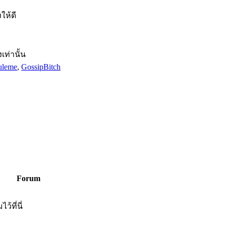
ให้ดี
ท่านั้น
uleme
,
GossipBitch
Forum
้ที่นี่