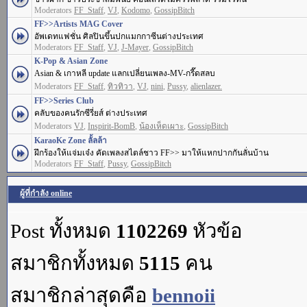
Moderators
FF_Staff
,
VJ
,
Kodomo
,
GossipBitch
FF>>Artists MAG Cover
อัพเดทแฟชั่น ศิลปินขึ้นปกแมกกาซีนต่างประเทศ
Moderators
FF_Staff
,
VJ
,
J-Mayer
,
GossipBitch
K-Pop & Asian Zone
Asian & เกาหลี update แลกเปลี่ยนเพลง-MV-กรี๊ดสลบ
Moderators
FF_Staff
,
ทิวทิวา
,
VJ
,
nini
,
Pussy
,
alienlazer.
FF>>Series Club
คลับของคนรักซีรี่ยส์ ต่างประเทศ
Moderators
VJ
,
Inspirit-BomB
,
น้องเห็ดเผาะ
,
GossipBitch
KaraoKe Zone ลั้ลล้า
ฝึกร้องให้แจ่มเจ๋ง คัดเพลงสไตล์ชาว FF>> มาให้แหกปากกันลั่นบ้าน
Moderators
FF_Staff
,
Pussy
,
GossipBitch
ผู้ที่กำลัง online
Post ทั้งหมด
1102269
หัวข้อ
สมาชิกทั้งหมด
5115
คน
สมาชิกล่าสุดคือ
bennoii