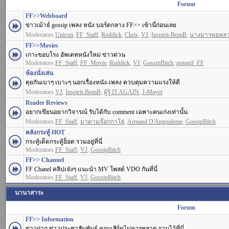
Forum
FF>>Webboard
ข่าวเม้าธ์ gossip เพลง หนัง บอร์ดกลาง FF>> เข้านี่ก่อนเลย
Moderators
Unicon
,
FF_Staff
,
Roddick
,
Chris
,
VJ
,
Inspirit-BomB
,
นางมารหอหล
FF>>Movies
เกาะขอบโรง อัพเดทหนังใหม่ ข่าวด่วน
Moderators
FF_Staff
,
FF_Movie
,
Roddick
,
VJ
,
GossipBitch
,
gotogif_FF
ห้องนั่งเล่น
คุยกันเบาๆ เบาะๆ นอกเรื่องหนัง-เพลง ควบคุมความแรงให้ดี
Moderators
VJ
,
Inspirit-BomB
,
ผู้รู้ IT AGAIN
,
J-Mayer
Reader Reviews
อยากเขียนอยากวิจารณ์ รับได้กับ comment เฉพาะคนเก่งเท่านั้น
Moderators
FF_Staff
,
มาดามจ๊อกกาโล่
,
Armand D'Angouleme
,
GossipBitch
คลังกระทู้ HOT
กระทู้เด็ดกระทู้ฮ็อต รวมอยู่ที่นี่
Moderators
FF_Staff
,
VJ
,
GossipBitch
FF>> Channel
FF Chanel คลิปเจ๋งๆ แนะนำ MV โพสต์ VDO กันที่นี่
Moderators
FF_Staff
,
VJ
,
GossipBitch
นานาสาระ
Forum
FF>> Information
ข่าวฝาก ข่าวประชาสัมพันธ์ คอนเสิร์ตไม่ควรพลาด รวมไว้ที่นี่