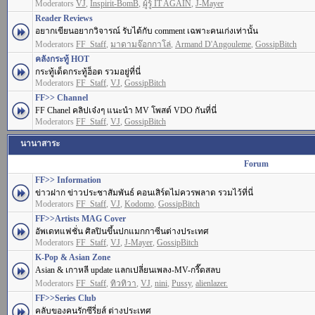
Moderators
VJ
,
Inspirit-BomB
,
ผู้รู้ IT AGAIN
,
J-Mayer
Reader Reviews
อยากเขียนอยากวิจารณ์ รับได้กับ comment เฉพาะคนเก่งเท่านั้น
Moderators
FF_Staff
,
มาดามจ๊อกกาโล่
,
Armand D'Angouleme
,
GossipBitch
คลังกระทู้ HOT
กระทู้เด็ดกระทู้ฮ็อต รวมอยู่ที่นี่
Moderators
FF_Staff
,
VJ
,
GossipBitch
FF>> Channel
FF Chanel คลิปเจ๋งๆ แนะนำ MV โพสต์ VDO กันที่นี่
Moderators
FF_Staff
,
VJ
,
GossipBitch
นานาสาระ
Forum
FF>> Information
ข่าวฝาก ข่าวประชาสัมพันธ์ คอนเสิร์ตไม่ควรพลาด รวมไว้ที่นี่
Moderators
FF_Staff
,
VJ
,
Kodomo
,
GossipBitch
FF>>Artists MAG Cover
อัพเดทแฟชั่น ศิลปินขึ้นปกแมกกาซีนต่างประเทศ
Moderators
FF_Staff
,
VJ
,
J-Mayer
,
GossipBitch
K-Pop & Asian Zone
Asian & เกาหลี update แลกเปลี่ยนเพลง-MV-กรี๊ดสลบ
Moderators
FF_Staff
,
ทิวทิวา
,
VJ
,
nini
,
Pussy
,
alienlazer.
FF>>Series Club
คลับของคนรักซีรี่ยส์ ต่างประเทศ