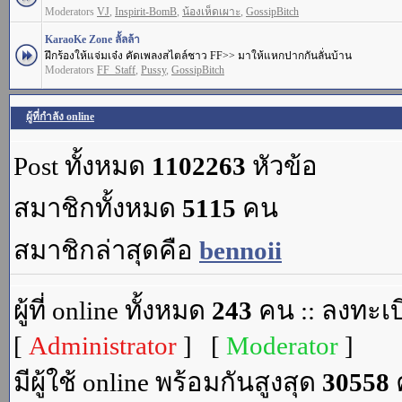
Moderators
VJ
,
Inspirit-BomB
,
น้องเห็ดเผาะ
,
GossipBitch
KaraoKe Zone ลั้ลล้า
ฝึกร้องให้แจ่มเจ๋ง คัดเพลงสไตล์ชาว FF>> มาให้แหกปากกันลั่นบ้าน
Moderators
FF_Staff
,
Pussy
,
GossipBitch
ผู้ที่กำลัง online
Post ทั้งหมด
1102263
หัวข้อ
สมาชิกทั้งหมด
5115
คน
สมาชิกล่าสุดคือ
bennoii
ผู้ที่ online ทั้งหมด
243
คน :: ลงทะเบ
[
Administrator
] [
Moderator
]
มีผู้ใช้ online พร้อมกันสูงสุด
30558
ค