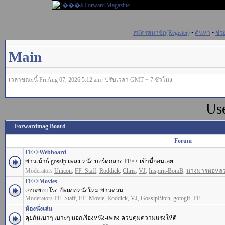
สมัครสมาชิก(Register)
•
ค้นหา
•
ช่ว
Main
เวลาขณะนี้ Fri Aug 07, 2026 5:12 am | ปรับเวลา GMT + 7 ชั่วโมง
Us
Forwardmag Board
Forum
FF>>Webboard
ข่าวเม้าธ์ gossip เพลง หนัง บอร์ดกลาง FF>> เข้านี่ก่อนเลย
Moderators
Unicon
,
FF_Staff
,
Roddick
,
Chris
,
VJ
,
Inspirit-BomB
,
นางมารหอหล
FF>>Movies
เกาะขอบโรง อัพเดทหนังใหม่ ข่าวด่วน
Moderators
FF_Staff
,
FF_Movie
,
Roddick
,
VJ
,
GossipBitch
,
gotogif_FF
ห้องนั่งเล่น
คุยกันเบาๆ เบาะๆ นอกเรื่องหนัง-เพลง ควบคุมความแรงให้ดี