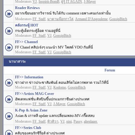
Moderators
VJ
,
Inspirit-BomB
,
ผู้รู้ IT AGAIN
,
J-Mayer
Reader Reviews
อยากเขียนอยากวิจารณ์ รับได้กับ comment เฉพาะคนเก่งเท่านั้น
Moderators
FF_Staff
,
มาดามจ๊อกกาโล่
,
Armand D'Angouleme
,
GossipBitch
คลังกระทู้ HOT
กระทู้เด็ดกระทู้ฮ็อต รวมอยู่ที่นี่
Moderators
FF_Staff
,
VJ
,
GossipBitch
FF>> Channel
FF Chanel คลิปเจ๋งๆ แนะนำ MV โพสต์ VDO กันที่นี่
Moderators
FF_Staff
,
VJ
,
GossipBitch
นานาสาระ
Forum
FF>> Information
ข่าวฝาก ข่าวประชาสัมพันธ์ คอนเสิร์ตไม่ควรพลาด รวมไว้ที่นี่
Moderators
FF_Staff
,
VJ
,
Kodomo
,
GossipBitch
FF>>Artists MAG Cover
อัพเดทแฟชั่น ศิลปินขึ้นปกแมกกาซีนต่างประเทศ
Moderators
FF_Staff
,
VJ
,
J-Mayer
,
GossipBitch
K-Pop & Asian Zone
Asian & เกาหลี update แลกเปลี่ยนเพลง-MV-กรี๊ดสลบ
Moderators
FF_Staff
,
ทิวทิวา
,
VJ
,
nini
,
Pussy
,
alienlazer.
FF>>Series Club
คลับของคนรักซีรี่ยส์ ต่างประเทศ