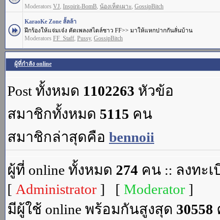
Moderators
VJ
,
Inspirit-BomB
,
น้องเห็ดเผาะ
,
GossipBitch
KaraoKe Zone ลั้ลล้า
ฝึกร้องให้แจ่มเจ๋ง คัดเพลงสไตล์ชาว FF>> มาให้แหกปากกันลั่นบ้าน
Moderators
FF_Staff
,
Pussy
,
GossipBitch
ผู้ที่กำลัง online
Post ทั้งหมด
1102263
หัวข้อ
สมาชิกทั้งหมด
5115
คน
สมาชิกล่าสุดคือ
bennoii
ผู้ที่ online ทั้งหมด
274
คน :: ลงทะเบ
[
Administrator
] [
Moderator
]
มีผู้ใช้ online พร้อมกันสูงสุด
30558
ค