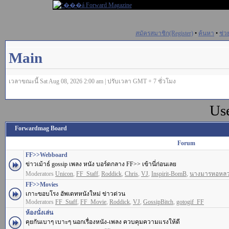
สมัครสมาชิก(Register)
•
ค้นหา
•
ช่ว
Main
เวลาขณะนี้ Sat Aug 08, 2026 2:00 am | ปรับเวลา GMT + 7 ชั่วโมง
Us
Forwardmag Board
Forum
FF>>Webboard
ข่าวเม้าธ์ gossip เพลง หนัง บอร์ดกลาง FF>> เข้านี่ก่อนเลย
Moderators
Unicon
,
FF_Staff
,
Roddick
,
Chris
,
VJ
,
Inspirit-BomB
,
นางมารหอหล
FF>>Movies
เกาะขอบโรง อัพเดทหนังใหม่ ข่าวด่วน
Moderators
FF_Staff
,
FF_Movie
,
Roddick
,
VJ
,
GossipBitch
,
gotogif_FF
ห้องนั่งเล่น
คุยกันเบาๆ เบาะๆ นอกเรื่องหนัง-เพลง ควบคุมความแรงให้ดี