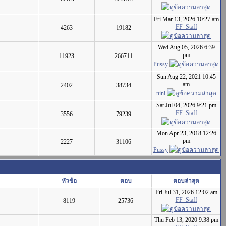
Fri Mar 13, 2026 10:27 am
FF_Staff
4263
19182
Wed Aug 05, 2026 6:39
pm
11923
266711
Pussy
Sun Aug 22, 2021 10:45
am
2402
38734
nini
Sat Jul 04, 2026 9:21 pm
FF_Staff
3556
79239
Mon Apr 23, 2018 12:26
pm
2227
31106
Pussy
หัวข้อ
ตอบ
ตอบล่าสุด
Fri Jul 31, 2026 12:02 am
FF_Staff
8119
25736
Thu Feb 13, 2020 9:38 pm