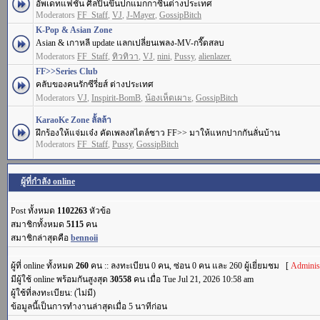
อัพเดทแฟชั่น ศิลปินขึ้นปกแมกกาซีนต่างประเทศ
Moderators
FF_Staff
,
VJ
,
J-Mayer
,
GossipBitch
K-Pop & Asian Zone
Asian & เกาหลี update แลกเปลี่ยนเพลง-MV-กรี๊ดสลบ
Moderators
FF_Staff
,
ทิวทิวา
,
VJ
,
nini
,
Pussy
,
alienlazer.
FF>>Series Club
คลับของคนรักซีรี่ยส์ ต่างประเทศ
Moderators
VJ
,
Inspirit-BomB
,
น้องเห็ดเผาะ
,
GossipBitch
KaraoKe Zone ลั้ลล้า
ฝึกร้องให้แจ่มเจ๋ง คัดเพลงสไตล์ชาว FF>> มาให้แหกปากกันลั่นบ้าน
Moderators
FF_Staff
,
Pussy
,
GossipBitch
ผู้ที่กำลัง online
Post ทั้งหมด
1102263
หัวข้อ
สมาชิกทั้งหมด
5115
คน
สมาชิกล่าสุดคือ
bennoii
ผู้ที่ online ทั้งหมด
260
คน :: ลงทะเบียน 0 คน, ซ่อน 0 คน และ 260 ผู้เยี่ยมชม [
Administ
มีผู้ใช้ online พร้อมกันสูงสุด
30558
คน เมื่อ Tue Jul 21, 2026 10:58 am
ผู้ใช้ที่ลงทะเบียน: (ไม่มี)
ข้อมูลนี้เป็นการทำงานล่าสุดเมื่อ 5 นาทีก่อน