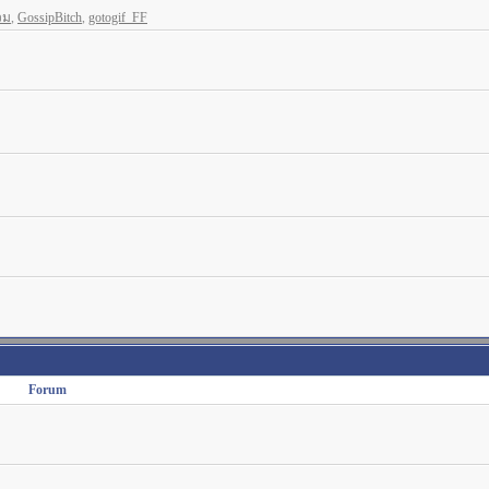
วม
,
GossipBitch
,
gotogif_FF
Forum