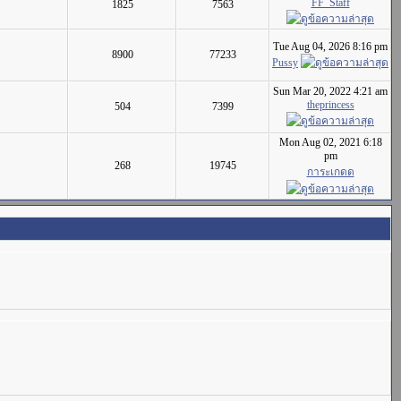
FF_Staff
1825
7563
Tue Aug 04, 2026 8:16 pm
8900
77233
Pussy
Sun Mar 20, 2022 4:21 am
theprincess
504
7399
Mon Aug 02, 2021 6:18
pm
268
19745
การะเกดด