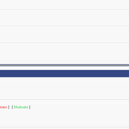
rator
] [
Moderator
]