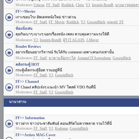
Moderators
Unicon
,
FF_Staff
,
Roddick
,
Chris
,
VJ
,
Inspirit-BomB
,
นางมารหอหล
FF>>Movies
เกาะขอบโรง อัพเดทหนังใหม่ ข่าวด่วน
Moderators
FF_Staff
,
FF_Movie
,
Roddick
,
VJ
,
GossipBitch
,
gotogif_FF
ห้องนั่งเล่น
คุยกันเบาๆ เบาะๆ นอกเรื่องหนัง-เพลง ควบคุมความแรงให้ดี
Moderators
VJ
,
Inspirit-BomB
,
ผู้รู้ IT AGAIN
,
J-Mayer
Reader Reviews
อยากเขียนอยากวิจารณ์ รับได้กับ comment เฉพาะคนเก่งเท่านั้น
Moderators
FF_Staff
,
มาดามจ๊อกกาโล่
,
Armand D'Angouleme
,
GossipBitch
คลังกระทู้ HOT
กระทู้เด็ดกระทู้ฮ็อต รวมอยู่ที่นี่
Moderators
FF_Staff
,
VJ
,
GossipBitch
FF>> Channel
FF Chanel คลิปเจ๋งๆ แนะนำ MV โพสต์ VDO กันที่นี่
Moderators
FF_Staff
,
VJ
,
GossipBitch
นานาสาระ
FF>> Information
ข่าวฝาก ข่าวประชาสัมพันธ์ คอนเสิร์ตไม่ควรพลาด รวมไว้ที่นี่
Moderators
FF_Staff
,
VJ
,
Kodomo
,
GossipBitch
FF>>Artists MAG Cover