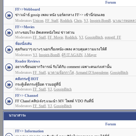
Forum
FF>>Webboard
ข่าวเม้าธ์ gossip เพลง หนัง บอร์ดกลาง FF>> เข้านี่ก่อนเลย
Moderators
Unicon
,
FF_Staff
,
Roddick
,
Chris
,
VJ
,
Inspirit-BomB
,
นางมารหอหล
FF>>Movies
เกาะขอบโรง อัพเดทหนังใหม่ ข่าวด่วน
Moderators
FF_Staff
,
FF_Movie
,
Roddick
,
VJ
,
GossipBitch
,
gotogif_FF
ห้องนั่งเล่น
คุยกันเบาๆ เบาะๆ นอกเรื่องหนัง-เพลง ควบคุมความแรงให้ดี
Moderators
VJ
,
Inspirit-BomB
,
ผู้รู้ IT AGAIN
,
J-Mayer
Reader Reviews
อยากเขียนอยากวิจารณ์ รับได้กับ comment เฉพาะคนเก่งเท่านั้น
Moderators
FF_Staff
,
มาดามจ๊อกกาโล่
,
Armand D'Angouleme
,
GossipBitch
คลังกระทู้ HOT
กระทู้เด็ดกระทู้ฮ็อต รวมอยู่ที่นี่
Moderators
FF_Staff
,
VJ
,
GossipBitch
FF>> Channel
FF Chanel คลิปเจ๋งๆ แนะนำ MV โพสต์ VDO กันที่นี่
Moderators
FF_Staff
,
VJ
,
GossipBitch
นานาสาระ
Forum
FF>> Information