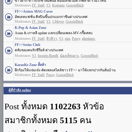
ข่าวฝาก ข่าวประชาสัมพันธ์ คอนเสิร์ตไม่ควรพลาด รวมไว้ที่นี่
Moderators
FF_Staff
,
VJ
,
Kodomo
,
GossipBitch
FF>>Artists MAG Cover
อัพเดทแฟชั่น ศิลปินขึ้นปกแมกกาซีนต่างประเทศ
Moderators
FF_Staff
,
VJ
,
J-Mayer
,
GossipBitch
K-Pop & Asian Zone
Asian & เกาหลี update แลกเปลี่ยนเพลง-MV-กรี๊ดสลบ
Moderators
FF_Staff
,
ทิวทิวา
,
VJ
,
nini
,
Pussy
,
alienlazer.
FF>>Series Club
คลับของคนรักซีรี่ยส์ ต่างประเทศ
Moderators
VJ
,
Inspirit-BomB
,
น้องเห็ดเผาะ
,
GossipBitch
KaraoKe Zone ลั้ลล้า
ฝึกร้องให้แจ่มเจ๋ง คัดเพลงสไตล์ชาว FF>> มาให้แหกปากกันลั่นบ้าน
Moderators
FF_Staff
,
Pussy
,
GossipBitch
ผู้ที่กำลัง online
Post ทั้งหมด
1102263
หัวข้อ
สมาชิกทั้งหมด
5115
คน