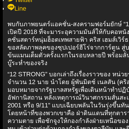
Line
พบกับภาพยนตร์แอคชั่น-สงครามฟอร์มยักษ์ “
เปิดปี 2018 ที่จะมาระอุความมันส์ให้กับคอหน
คชั่นสตาร์หนุ่มฮ็อตเทพสายฟ้า คริส เฮมส์เวิร์ธ จ
ขอสลัดภาพลุคของซุปเปอร์ฮีโร่จากการ์ตูน สู่
ข้นแมนเต็มตัวครั้งแรกในรอบหลายปี พร้อมลั่
บู๊ระห่ำของจริง
“12 STRONG” บอกเล่าถึงเรื่องราวของ หน่วย
จำนวน 12 นาย นำโดย ผู้พันมิตช์ เนลสัน (คริส เฮ
มอบหมายจากรัฐบาลสหรัฐเพื่อเดินหน้าทำปฏิบ
อัฟกานิสถาน หลังเหตุการณ์วินาศกรรมสั่นสะ
2001 หรือ 9/11” แบบเฉียบพลันในวันรุ่งขึ้นทัน
โดยหน้าที่ของพวกเขาคือ ฝ่าดินแดนที่ทุกตารา
ความตาย เพื่อชักจูงให้กองกำลังฝ่ายเหนือขอ
ทุม เข้าร่วมต่อต้านกองกำลังของตาลีบัน และยึ