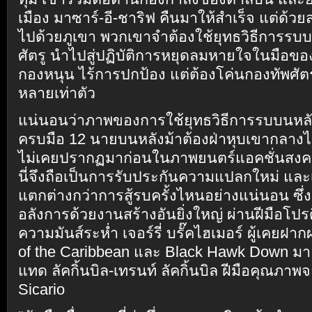
เมือง มาซาร์-อี-ชาริฟ คืนมาให้สำเร็จ แต่ด้วยส
ไปด้วยภูเขา พวกเขาจำต้องใช้ยุทธวิธีการรบ
ศัตรู นำไปสู่ปฏิบัติการหยุดลมหายใจในมือของ
กองหนุน ไร้การปกป้อง แต่ต้องโค่นกองทัพศัต
หลายเท่าตัว
แน่นอนว่าภาพของการใช้ยุทธวิธีการรบบนหลัง
ครบมือ 12 นายบนหลังม้าต้องฝ่าหุบเขากลาง
ไม่เคยปรากฏมาก่อนในภาพยนตร์แอคชั่นสงคร
นี่จึงถือเป็นการรับประกันความแปลกใหม่ และ
แตกต่างกว่าการสู้รบครั้งไหนอย่างแน่นอน ซึ่ง
อลังการด้วยงานสร้างอันยิ่งใหญ่ ผ่านฝีมือโปร
ความมันส์ระห่ำ เจอร์รี่ บรั๊คไฮเมอร์ ผู้เคยฝ
of the Caribbean และ Black Hawk Down มาแท
แทด ลัคกิ้นบิล-เทรนท์ ลัคกิ้นบิล ฝีมือคุณภา
Sicario