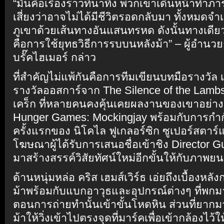
“มันคือเรื่องราวที่น่าทึ่ง พวกเขาเดินหน้าทำภา
เสี่ยงว่าอาจไม่ได้มีชีวิตรอดกลับมา ทั้งหมดจำ
ภูเขาด้วยเส้นทางอันแสนทรหด ดังนั้นทางเดีย
คือการใช้ยุทธวิธีการรบบนหลังม้า” – ผู้อำนวยก
บรั๊คไฮเมอร์ กล่าว
ที่สำคัญไม่แพ้กันคือการทีมเขียนบทมือรางวัล เ
รางวัลออสการ์จาก The Silence of the Lambs 
เคร็ก ที่หลายคนคงคุ้นเคยผลงานของเขาอย่า
Hunger Games: Mockingjay พร้อมกับการกำก
ครั้งแรกของ นิโคไล ฟูเกลอร์ซิก ซูเปอร์สตา
โฆษณาผู้ได้รับการเสนอชื่อเข้าชิง Director Gu
มาสร้างสรรค์วิสัยทัศน์ใหม่อีกขั้นให้กับภาพย
ด้านหนุ่มหล่อ คริส เฮมส์เวิร์ธ เอ่ยถึงเบื้องหลั
ม้าพร้อมกับแบกอาวุธและอุปกรณ์ต่างๆ ที่พกมาอ
ตอนการถ่ายทำนั้นเข้าขั้นโหดหิน ส่วนที่ยาก
ม้าให้วิ่งเข้าไปตรงจุดที่มาร์คเพื่อเข้ากล้องไว้