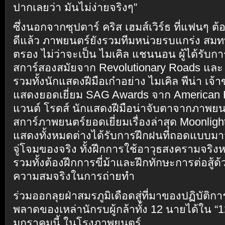
ปากเลยว่า มันไม่ง่ายจริงๆ”
ซึ่งนอกจากซุปตาร์ คริส เฮมส์เวิร์ธ ที่แฟนๆ ต้อ
ดีแล้ว ภาพยนตร์ยังรวมทีมหน่วยรบแกร่ง สม
ตรอง ไม่ว่าจะเป็น ไมเคิล แชนนอน ผู้ได้รับกา
สการ์สองสมัยจาก Revolutionary Roads และ 
รวมทั้งนักแสดงฝีมือเก๋าอย่าง ไมเคิล พีน่า เจ้
แสดงยอดเยี่ยม SAG Awards จาก American Hu
แวนต์ โรดส์ นักแสดงฝีมือน่าจับตาจากภาพยน
สการ์ภาพยนตร์ยอดเยี่ยมเรื่องล่าสุด Moonligh
แสดงทั้งหมดต่างได้รับการฝึกฝนที่ถอดแบบม
จู่โจมของจริง ทั้งฝึกการใช้อาวุธสงครามจร
รวมทั้งต้องฝึกการขี่ม้าและฝึกทักษะการต่อสู้ด้
ความสมจริงในการถ่ายทำ
ร่วมออกลุยฝ่าสมรภูมิเดือดสู่ที่มาของปฏิบัติการ
พลาดของเหล่านักรบผู้กล้าทั้ง 12 นายได้ใน 
มกราคมนี้ ในโรงภาพยนตร์