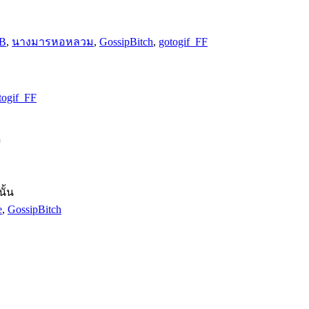
mB
,
นางมารหอหลวม
,
GossipBitch
,
gotogif_FF
togif_FF
ี
ั้น
e
,
GossipBitch