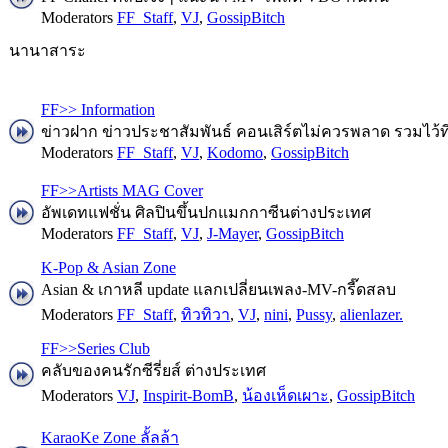
Moderators
FF_Staff
,
VJ
,
GossipBitch
นานาสาระ
FF>> Information
ข่าวฝาก ข่าวประชาสัมพันธ์ คอนเสิร์ตไม่ควรพลาด รวมไว้ที่น
Moderators
FF_Staff
,
VJ
,
Kodomo
,
GossipBitch
FF>>Artists MAG Cover
อัพเดทแฟชั่น ศิลปินขึ้นปกแมกกาซีนต่างประเทศ
Moderators
FF_Staff
,
VJ
,
J-Mayer
,
GossipBitch
K-Pop & Asian Zone
Asian & เกาหลี update แลกเปลี่ยนเพลง-MV-กรี๊ดสลบ
Moderators
FF_Staff
,
ทิวทิวา
,
VJ
,
nini
,
Pussy
,
alienlazer.
FF>>Series Club
คลับของคนรักซีรี่ยส์ ต่างประเทศ
Moderators
VJ
,
Inspirit-BomB
,
น้องเห็ดเผาะ
,
GossipBitch
KaraoKe Zone ลั้ลล้า