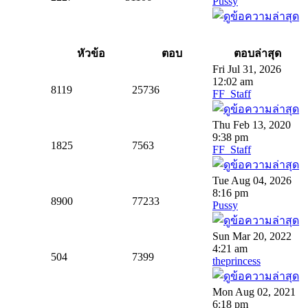
Pussy
หัวข้อ
ตอบ
ตอบล่าสุด
Fri Jul 31, 2026
12:02 am
8119
25736
FF_Staff
Thu Feb 13, 2020
9:38 pm
1825
7563
FF_Staff
Tue Aug 04, 2026
8:16 pm
8900
77233
Pussy
Sun Mar 20, 2022
4:21 am
504
7399
theprincess
Mon Aug 02, 2021
6:18 pm