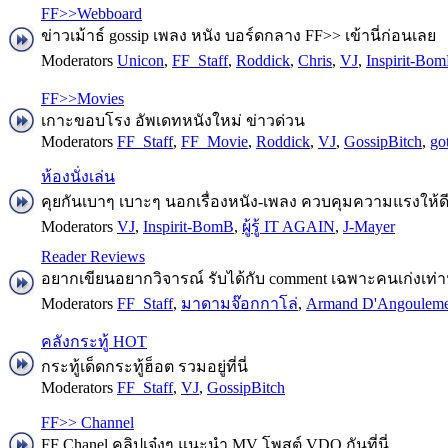
FF>>Webboard
ข่าวเม้าธ์ gossip เพลง หนัง บอร์ดกลาง FF>> เข้านี่ก่อนเลย
Moderators
Unicon
,
FF_Staff
,
Roddick
,
Chris
,
VJ
,
Inspirit-Bo
FF>>Movies
เกาะขอบโรง อัพเดทหนังใหม่ ข่าวด่วน
Moderators
FF_Staff
,
FF_Movie
,
Roddick
,
VJ
,
GossipBitch
,
go
ห้องนั่งเล่น
คุยกันเบาๆ เบาะๆ นอกเรื่องหนัง-เพลง ควบคุมความแรงให้ด
Moderators
VJ
,
Inspirit-BomB
,
ผู้รู้ IT AGAIN
,
J-Mayer
Reader Reviews
อยากเขียนอยากวิจารณ์ รับได้กับ comment เฉพาะคนเก่งเท่าน
Moderators
FF_Staff
,
มาดามจ๊อกกาโล่
,
Armand D'Angoulem
คลังกระทู้ HOT
กระทู้เด็ดกระทู้ฮ็อต รวมอยู่ที่นี่
Moderators
FF_Staff
,
VJ
,
GossipBitch
FF>> Channel
FF Chanel คลิปเจ๋งๆ แนะนำ MV โพสต์ VDO กันที่นี่